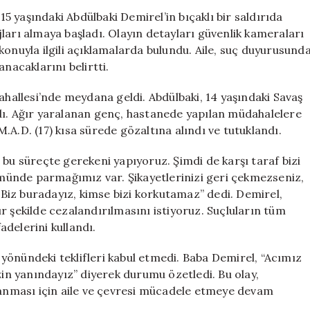
Ölümünün
 yaşındaki Abdülbaki Demirel’in bıçaklı bir saldırıda
Ardından
ları almaya başladı. Olayın detayları güvenlik kameraları
Aileye
konuyla ilgili açıklamalarda bulundu. Aile, suç duyurusund
Tehdit
nacaklarını belirtti.
Mesajları
Gönderildi
allesi’nde meydana geldi. Abdülbaki, 14 yaşındaki Savaş
için
landı. Ağır yaralanan genç, hastanede yapılan müdahalelere
 M.A.D. (17) kısa sürede gözaltına alındı ve tutuklandı.
 bu süreçte gerekeni yapıyoruz. Şimdi de karşı taraf bizi
lümünde parmağımız var. Şikayetlerinizi geri çekmezseniz,
. Biz buradayız, kimse bizi korkutamaz” dedi. Demirel,
r şekilde cezalandırılmasını istiyoruz. Suçluların tüm
fadelerini kullandı.
i yönündeki teklifleri kabul etmedi. Baba Demirel, “Acımız
zin yanındayız” diyerek durumu özetledi. Bu olay,
ğlanması için aile ve çevresi mücadele etmeye devam