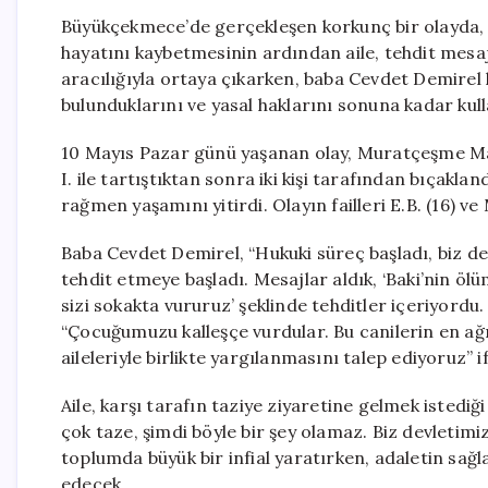
Büyükçekmece’de gerçekleşen korkunç bir olayda, 15
hayatını kaybetmesinin ardından aile, tehdit mesaj
aracılığıyla ortaya çıkarken, baba Cevdet Demirel 
bulunduklarını ve yasal haklarını sonuna kadar kulla
10 Mayıs Pazar günü yaşanan olay, Muratçeşme Mah
I. ile tartıştıktan sonra iki kişi tarafından bıçak
rağmen yaşamını yitirdi. Olayın failleri E.B. (16) ve
Baba Cevdet Demirel, “Hukuki süreç başladı, biz de
tehdit etmeye başladı. Mesajlar aldık, ‘Baki’nin ö
sizi sokakta vururuz’ şeklinde tehditler içeriyordu
“Çocuğumuzu kalleşçe vurdular. Bu canilerin en ağı
aileleriyle birlikte yargılanmasını talep ediyoruz” i
Aile, karşı tarafın taziye ziyaretine gelmek istediğ
çok taze, şimdi böyle bir şey olamaz. Biz devletimi
toplumda büyük bir infial yaratırken, adaletin sa
edecek.