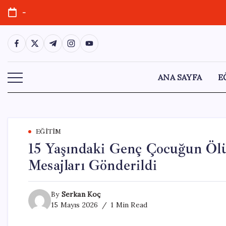
Skip
-
to
content
https://www.facebook.com/
https://twitter.com/
https://t.me/
https://www.instagram.com/
https://youtube.com/
ANA SAYFA
E
EĞITIM
15 Yaşındaki Genç Çocuğun Öl
Mesajları Gönderildi
By
Serkan Koç
15 Mayıs 2026
1 Min Read