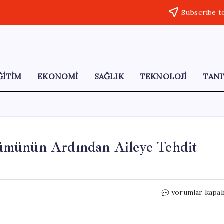
Subscribe t
ĞİTİM
EKONOMİ
SAĞLIK
TEKNOLOJİ
TANI
ümünün Ardından Aileye Tehdit
15
yorumlar kapal
Yaşındaki
Genç
Çocuğun