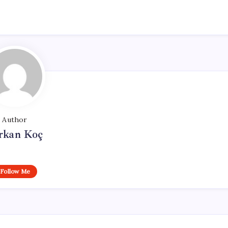
Author
rkan Koç
Follow Me