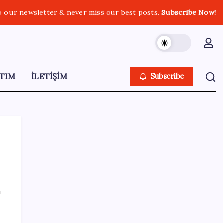
o our newsletter & never miss our best posts.
Subscribe Now!
TIM
İLETİŞİM
Subscribe
SON YAZILAR
ı
Airbnb, ürün geliştirme süreçlerinde yapay
zekayı kullanıyor