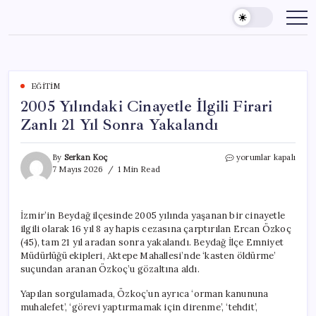
Skip
to
content
EĞITIM
2005 Yılındaki Cinayetle İlgili Firari
Zanlı 21 Yıl Sonra Yakalandı
2005
By
Serkan Koç
yorumlar kapalı
Yılındaki
7 Mayıs 2026
1 Min Read
Cinayetle
İlgili
Firari
İzmir’in Beydağ ilçesinde 2005 yılında yaşanan bir cinayetle
Zanlı
ilgili olarak 16 yıl 8 ay hapis cezasına çarptırılan Ercan Özkoç
21
Yıl
(45), tam 21 yıl aradan sonra yakalandı. Beydağ İlçe Emniyet
Sonra
Müdürlüğü ekipleri, Aktepe Mahallesi’nde ‘kasten öldürme’
Yakalandı
suçundan aranan Özkoç’u gözaltına aldı.
için
Yapılan sorgulamada, Özkoç’un ayrıca ‘orman kanununa
muhalefet’, ‘görevi yaptırmamak için direnme’, ‘tehdit’,