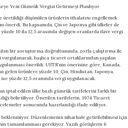
Arasında
Olduğu
60
le üretildiği düşünülen ürünlerin ithalatını engellemek
Ülkeye
ı önerdi. Bu kapsamda, Çin ve Japonya gibi ülkeler de
Yeni
 yüzde 10 ila 12,5 arasında değişen oranlarda ilave vergi
Gümrük
Vergisi
Getirmeyi
Planlıyor
an bir soruşturma doğrultusunda, zorla çalıştırma ile
için
i vurgulanarak, başlıca ticaret ortaklarından yapılan
ygulanması önerildi. USTR’nin önerisine göre, Kanada,
tan gelen ürünlere yüzde 10, Çin, Hindistan, Japonya,
 ise yüzde 12,5 oranında vergi uygulanacak.
ptal edilen ülke bazlı gümrük tarifelerini farklı bir
ğı belirtiliyor. Önerilen tarifelerin, 1974 Ticaret
celemeler sonucunda hazırlandığı ifade ediliyor.
beklenmiyor. Düzenlemenin nihai hale getirilebilmesi için
nin tamamlanması gerekiyor. Yazılı görüşlerin 6