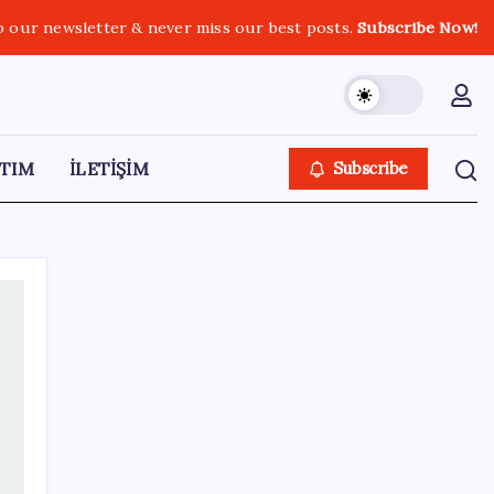
o our newsletter & never miss our best posts.
Subscribe Now!
TIM
İLETİŞİM
Subscribe
SON YAZILAR
Tüm dünyaya ‘tatil daveti’