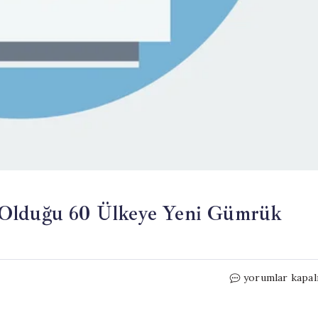
 Olduğu 60 Ülkeye Yeni Gümrük
ABD,
yorumlar kapal
Türkiye’nin
de