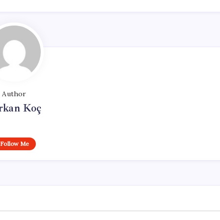
Author
rkan Koç
Follow Me