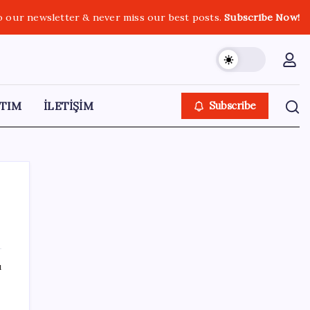
o our newsletter & never miss our best posts.
Subscribe Now!
TIM
İLETİŞİM
Subscribe
SON YAZILAR
ı
ABD’den gelen istihdam sinyali Fed
hesaplarını değiştirdi: Küresel piyasalar