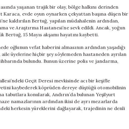
Oğlunun
sında yaşanan trajik bir olay, bölge halkını derinden
Ölümünden
iğit Karaca, evde oyun oynarken çekyattan başına düşen bir
Kısa
i’ne kaldırılan Bertuğ, yapılan müdahalenin ardından,
Süre
lama ve Araştırma Hastanesi’ne sevk edildi. Ancak, yoğun
Sonra
 Bertuğ, 15 Mayıs akşamı hayatını kaybetti.
Hayatını
Kaybetti
nede oğlunun vefat haberini almasının ardından yaşadığı
için
la, aile üyelerine hiçbir şey söylemeden hastaneden ayrılan
p ihbarında bulundu. Bunun üzerine polis ve jandarma,
lesi’ndeki Geçit Deresi mevkisinde acı bir keşifle
iyetini kaybederek köprüden dereye düştüğü otomobilinin
na tabutlara konularak, Andırın’da bulunan Yeşilyurt
enaze namazlarının ardından ikisi de ayrı mezarlarda
ndeki herkesin yüreklerini dağlayarak, trajedinin ne denli