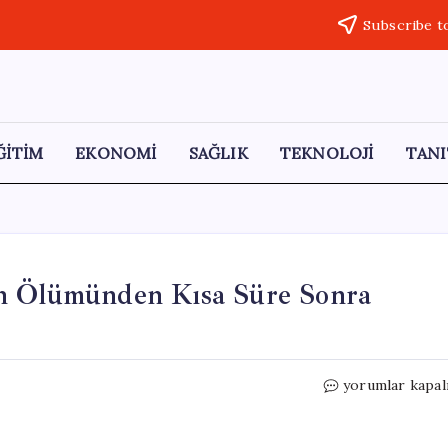
Subscribe t
ĞİTİM
EKONOMİ
SAĞLIK
TEKNOLOJİ
TANI
un Ölümünden Kısa Süre Sonra
Acı
yorumlar kapal
Bir
Tesadüf:
Baba,