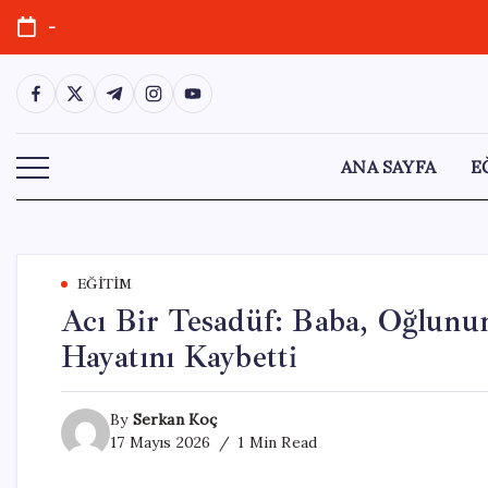
Skip
-
to
content
https://www.facebook.com/
https://twitter.com/
https://t.me/
https://www.instagram.com/
https://youtube.com/
ANA SAYFA
E
EĞITIM
Acı Bir Tesadüf: Baba, Oğlun
Hayatını Kaybetti
By
Serkan Koç
17 Mayıs 2026
1 Min Read