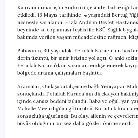
Kahramanmaraş’ın Andırın ilçesinde, baba-oğul ara
etkiledi. 13 Mayıs tarihinde, 4 yaşındaki Bertuğ Y
nesneyle yaralandı. Hızla Andırın Devlet Hastanes
beyninde su toplaması teşhisi ile KSÜ Sağlık Uygu
bakımda verilen yaşam mücadelesine rağmen, küçük
Babasının, 39 yaşındaki Fetullah Karaca’nın hasta
derin üzüntü, bir sinir krizine yol açtı. O anki şok
Fetullah Karaca’dan, yakınları endişelenerek kayı
bölgede arama çalışmaları başlattı.
Aramalar, Onikişubat ilçesine bağlı Yeniyapan Mahal
sonuçlandı. Fetullah Karaca’nın direksiyon hakim
içinde cansız bedeni bulundu. Baba ve oğul, yan ya
Mahalle Mezarlığı’na götürüldü. Burada kılınan c
sonsuzluğa uğurlandı. Bu olay, ailenin ve çevreleri
büyük olduğunu bir kez daha gözler önüne serdi.