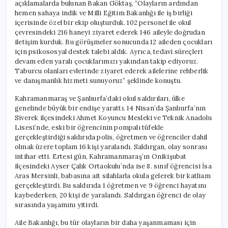
açıklamalarda bulunan Bakan Göktaş, “Olayların ardından
hemen sahaya indik ve Milli Eğitim Bakanlığı ile iş birliği
içerisinde özel bir ekip oluşturduk. 102 personel ile okul
çevresindeki 216 haneyi ziyaret ederek 146 aileyle doğrudan
iletişim kurduk. Bu görüşmeler sonucunda 12 aileden çocukları
için psikososyal destek talebi aldık. Ayrıca, tedavi süreçleri
devam eden yaralı çocuklarımızı yakından takip ediyoruz.
Taburcu olanları evlerinde ziyaret ederek ailelerine rehberlik
ve danışmanlık hizmeti sunuyoruz” şeklinde konuştu.
Kahramanmaraş ve Şanlıurfa’daki okul saldırıları, ülke
genelinde büyük bir endişe yarattı. 14 Nisan’da Şanlıurfa’nın
Siverek ilçesindeki Ahmet Koyuncu Mesleki ve Teknik Anadolu
Lisesi’nde, eski bir öğrencinin pompalı tüfekle
gerçekleştirdiği saldırıda polis, öğretmen ve öğrenciler dahil
olmak üzere toplam 16 kişi yaralandı. Saldırgan, olay sonrası
intihar etti. Ertesi gün, Kahramanmaraş’ın Onikişubat
ilçesindeki Ayser Çalık Ortaokulu’nda ise 8. sınıf öğrencisi İsa
Aras Mersinli, babasına ait silahlarla okula gelerek bir katliam
gerçekleştirdi. Bu saldırıda 1 öğretmen ve 9 öğrenci hayatını
kaybederken, 20 kişi de yaralandı. Saldırgan öğrenci de olay
sırasında yaşamını yitirdi.
Aile Bakanlığı, bu tür olayların bir daha yaşanmaması için