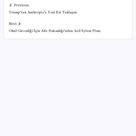
Previous
Trump’tan Anthropic’e Yeni Bir Yaklaşım
Next
Okul Güvenliği İçin Aile Bakanlığı’ndan Acil Eylem Planı
SON YAZILAR
Tüm dünyaya ‘tatil daveti’
Sürekli maddi sorun yaşayan insanların beyni daha
çabuk yaşlanabiliyor: ‘Beyin de yoruluyor’