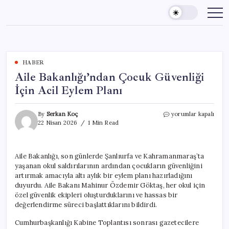
Skip
to
content
HABER
Aile Bakanlığı’ndan Çocuk Güvenliği
İçin Acil Eylem Planı
Aile
By
Serkan Koç
yorumlar kapalı
Bakanlığı’ndan
22 Nisan 2026
1 Min Read
Çocuk
Güvenliği
İçin
Aile Bakanlığı, son günlerde Şanlıurfa ve Kahramanmaraş’ta
Acil
yaşanan okul saldırılarının ardından çocukların güvenliğini
Eylem
Planı
artırmak amacıyla altı aylık bir eylem planı hazırladığını
için
duyurdu. Aile Bakanı Mahinur Özdemir Göktaş, her okul için
özel güvenlik ekipleri oluşturduklarını ve hassas bir
değerlendirme süreci başlattıklarını bildirdi.
Cumhurbaşkanlığı Kabine Toplantısı sonrası gazetecilere