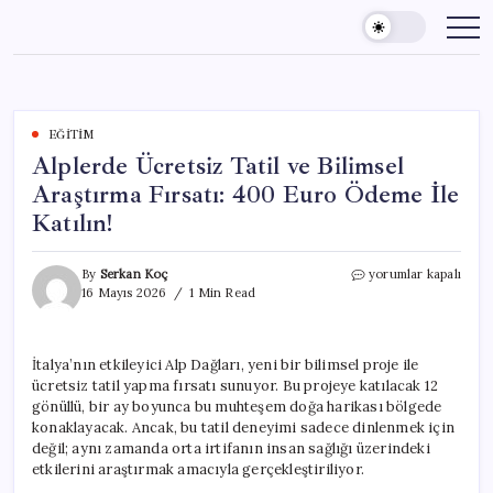
Skip
to
content
EĞITIM
Alplerde Ücretsiz Tatil ve Bilimsel
Araştırma Fırsatı: 400 Euro Ödeme İle
Katılın!
Alplerde
By
Serkan Koç
yorumlar kapalı
Ücretsiz
16 Mayıs 2026
1 Min Read
Tatil
ve
Bilimsel
İtalya’nın etkileyici Alp Dağları, yeni bir bilimsel proje ile
Araştırma
ücretsiz tatil yapma fırsatı sunuyor. Bu projeye katılacak 12
Fırsatı:
400
gönüllü, bir ay boyunca bu muhteşem doğa harikası bölgede
Euro
konaklayacak. Ancak, bu tatil deneyimi sadece dinlenmek için
Ödeme
değil; aynı zamanda orta irtifanın insan sağlığı üzerindeki
İle
etkilerini araştırmak amacıyla gerçekleştiriliyor.
Katılın!