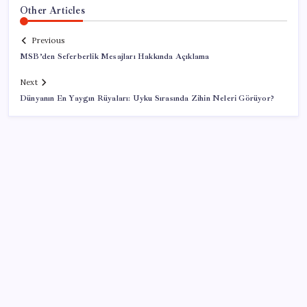
Other Articles
Previous
MSB’den Seferberlik Mesajları Hakkında Açıklama
Next
Dünyanın En Yaygın Rüyaları: Uyku Sırasında Zihin Neleri Görüyor?
SON YAZILAR
Honor Magic V6 Türkiye’de: İşte Fiyatı ve Özellikleri
Bakan Şimşek’ten “Milletimizle Çeyrek Asır, Türkiye