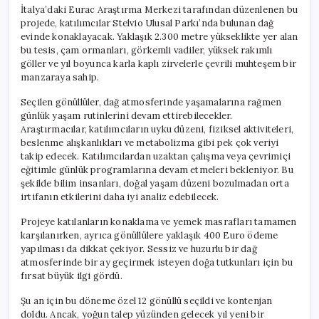
için
İtalya’daki Eurac Araştırma Merkezi tarafından düzenlenen bu
projede, katılımcılar Stelvio Ulusal Parkı’nda bulunan dağ
evinde konaklayacak. Yaklaşık 2.300 metre yükseklikte yer alan
bu tesis, çam ormanları, görkemli vadiler, yüksek rakımlı
göller ve yıl boyunca karla kaplı zirvelerle çevrili muhteşem bir
manzaraya sahip.
Seçilen gönüllüler, dağ atmosferinde yaşamalarına rağmen
günlük yaşam rutinlerini devam ettirebilecekler.
Araştırmacılar, katılımcıların uyku düzeni, fiziksel aktiviteleri,
beslenme alışkanlıkları ve metabolizma gibi pek çok veriyi
takip edecek. Katılımcılardan uzaktan çalışma veya çevrimiçi
eğitimle günlük programlarına devam etmeleri bekleniyor. Bu
şekilde bilim insanları, doğal yaşam düzeni bozulmadan orta
irtifanın etkilerini daha iyi analiz edebilecek.
Projeye katılanların konaklama ve yemek masrafları tamamen
karşılanırken, ayrıca gönüllülere yaklaşık 400 Euro ödeme
yapılması da dikkat çekiyor. Sessiz ve huzurlu bir dağ
atmosferinde bir ay geçirmek isteyen doğa tutkunları için bu
fırsat büyük ilgi gördü.
Şu an için bu döneme özel 12 gönüllü seçildi ve kontenjan
doldu. Ancak, yoğun talep yüzünden gelecek yıl yeni bir