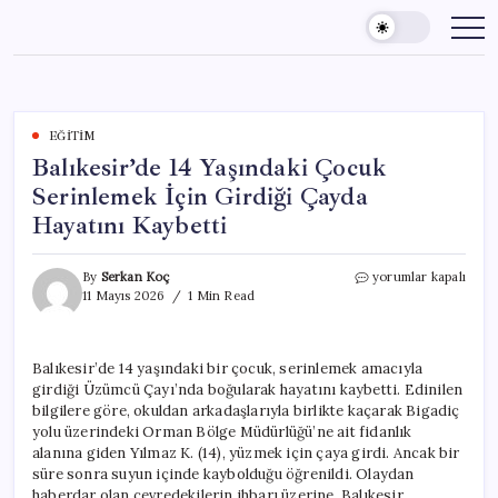
Skip
to
content
EĞITIM
Balıkesir’de 14 Yaşındaki Çocuk
Serinlemek İçin Girdiği Çayda
Hayatını Kaybetti
Balıkesir’de
By
Serkan Koç
yorumlar kapalı
14
11 Mayıs 2026
1 Min Read
Yaşındaki
Çocuk
Serinlemek
Balıkesir’de 14 yaşındaki bir çocuk, serinlemek amacıyla
İçin
girdiği Üzümcü Çayı’nda boğularak hayatını kaybetti. Edinilen
Girdiği
Çayda
bilgilere göre, okuldan arkadaşlarıyla birlikte kaçarak Bigadiç
Hayatını
yolu üzerindeki Orman Bölge Müdürlüğü’ne ait fidanlık
Kaybetti
alanına giden Yılmaz K. (14), yüzmek için çaya girdi. Ancak bir
için
süre sonra suyun içinde kaybolduğu öğrenildi. Olaydan
haberdar olan çevredekilerin ihbarı üzerine, Balıkesir