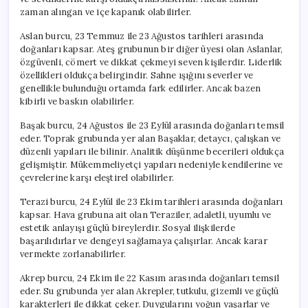
zaman alıngan ve içe kapanık olabilirler.
Aslan burcu, 23 Temmuz ile 23 Ağustos tarihleri arasında
doğanları kapsar. Ateş grubunun bir diğer üyesi olan Aslanlar,
özgüvenli, cömert ve dikkat çekmeyi seven kişilerdir. Liderlik
özellikleri oldukça belirgindir. Sahne ışığını severler ve
genellikle bulunduğu ortamda fark edilirler. Ancak bazen
kibirli ve baskın olabilirler.
Başak burcu, 24 Ağustos ile 23 Eylül arasında doğanları temsil
eder. Toprak grubunda yer alan Başaklar, detaycı, çalışkan ve
düzenli yapıları ile bilinir. Analitik düşünme becerileri oldukça
gelişmiştir. Mükemmeliyetçi yapıları nedeniyle kendilerine ve
çevrelerine karşı eleştirel olabilirler.
Terazi burcu, 24 Eylül ile 23 Ekim tarihleri arasında doğanları
kapsar. Hava grubuna ait olan Teraziler, adaletli, uyumlu ve
estetik anlayışı güçlü bireylerdir. Sosyal ilişkilerde
başarılıdırlar ve dengeyi sağlamaya çalışırlar. Ancak karar
vermekte zorlanabilirler.
Akrep burcu, 24 Ekim ile 22 Kasım arasında doğanları temsil
eder. Su grubunda yer alan Akrepler, tutkulu, gizemli ve güçlü
karakterleri ile dikkat çeker. Duygularını yoğun yaşarlar ve