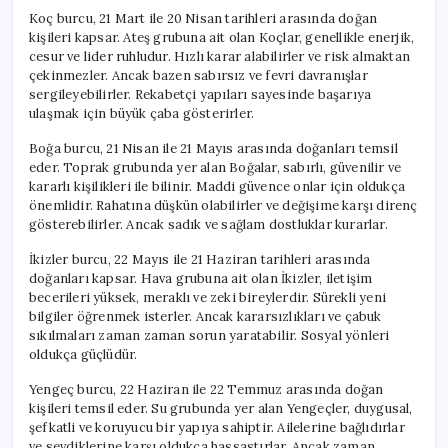
Koç burcu, 21 Mart ile 20 Nisan tarihleri arasında doğan
kişileri kapsar. Ateş grubuna ait olan Koçlar, genellikle enerjik,
cesur ve lider ruhludur. Hızlı karar alabilirler ve risk almaktan
çekinmezler. Ancak bazen sabırsız ve fevri davranışlar
sergileyebilirler. Rekabetçi yapıları sayesinde başarıya
ulaşmak için büyük çaba gösterirler.
Boğa burcu, 21 Nisan ile 21 Mayıs arasında doğanları temsil
eder. Toprak grubunda yer alan Boğalar, sabırlı, güvenilir ve
kararlı kişilikleri ile bilinir. Maddi güvence onlar için oldukça
önemlidir. Rahatına düşkün olabilirler ve değişime karşı direnç
gösterebilirler. Ancak sadık ve sağlam dostluklar kurarlar.
İkizler burcu, 22 Mayıs ile 21 Haziran tarihleri arasında
doğanları kapsar. Hava grubuna ait olan İkizler, iletişim
becerileri yüksek, meraklı ve zeki bireylerdir. Sürekli yeni
bilgiler öğrenmek isterler. Ancak kararsızlıkları ve çabuk
sıkılmaları zaman zaman sorun yaratabilir. Sosyal yönleri
oldukça güçlüdür.
Yengeç burcu, 22 Haziran ile 22 Temmuz arasında doğan
kişileri temsil eder. Su grubunda yer alan Yengeçler, duygusal,
şefkatli ve koruyucu bir yapıya sahiptir. Ailelerine bağlıdırlar
ve sevdiklerine karşı oldukça hassastırlar. Ancak zaman