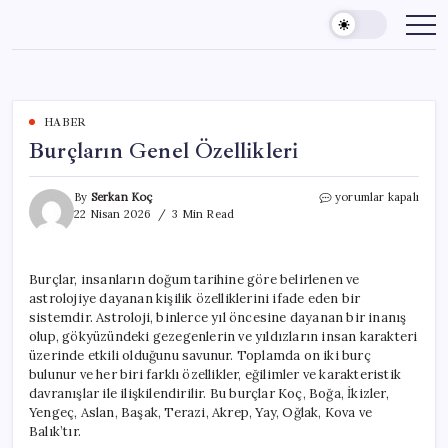
Skip
to
content
HABER
Burçların Genel Özellikleri
Burçların
By
Serkan Koç
yorumlar kapalı
Genel
22 Nisan 2026
3 Min Read
Özellikleri
için
Burçlar, insanların doğum tarihine göre belirlenen ve
astrolojiye dayanan kişilik özelliklerini ifade eden bir
sistemdir. Astroloji, binlerce yıl öncesine dayanan bir inanış
olup, gökyüzündeki gezegenlerin ve yıldızların insan karakteri
üzerinde etkili olduğunu savunur. Toplamda on iki burç
bulunur ve her biri farklı özellikler, eğilimler ve karakteristik
davranışlar ile ilişkilendirilir. Bu burçlar Koç, Boğa, İkizler,
Yengeç, Aslan, Başak, Terazi, Akrep, Yay, Oğlak, Kova ve
Balık’tır.