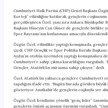
Cumhuriyet Halk Partisi (CHP) Genel Başkanı Özgü
Korteji” etkinliğine katılarak, gençlerin coşkusun
gerçekleştiren Özel, yanı sıra Ankara Büyükşehir 
Başkanı Hüseyin Can Güner de gençlerle birlikte yo
Spor Bayramı’nın kutlanması amacıyla düzenlendi
Özgür Özel, etkinlikte yaptığı konuşmada, gençleri
çizdi. CHP Gençlik ve Spor Politika Kurulu Başkanı
Aydın’ın otobüs üzerinden yaptığı konuşmalara de
Cumhuriyet’e sahip çıkma kararlılığını vurguladı. “
Gençler, Atatürk’ün mirasına sahip çıkıyor,” dedi.
Özel, Atatürk’ün yalnızca gençlere Cumhuriyet’i em
taşıdığını ifade etti. “Bugün burada görülen büyük 
gösteriyor. Anıtkabir’de gençlerin coşkuyla yer almas
Özgür Özel, kendisine yönelik “genç lider” tanımla
gençlerin önünü açmanın önemini vurguladı. “Cumh