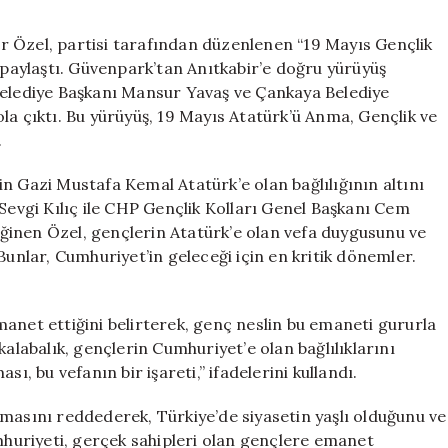
Gençlik
Korteji’nde
r Özel, partisi tarafından düzenlenen “19 Mayıs Gençlik
Özgür
u paylaştı. Güvenpark’tan Anıtkabir’e doğru yürüyüş
Özel’den
Belediye Başkanı Mansur Yavaş ve Çankaya Belediye
Gençlere
la çıktı. Bu yürüyüş, 19 Mayıs Atatürk’ü Anma, Gençlik ve
Önemli
.
Mesajlar
için
n Gazi Mustafa Kemal Atatürk’e olan bağlılığının altını
 Sevgi Kılıç ile CHP Gençlik Kolları Genel Başkanı Cem
ğinen Özel, gençlerin Atatürk’e olan vefa duygusunu ve
Bunlar, Cumhuriyet’in geleceği için en kritik dönemler.
anet ettiğini belirterek, genç neslin bu emaneti gururla
kalabalık, gençlerin Cumhuriyet’e olan bağlılıklarını
ı, bu vefanın bir işareti,” ifadelerini kullandı.
masını reddederek, Türkiye’de siyasetin yaşlı olduğunu ve
uriyeti, gerçek sahipleri olan gençlere emanet