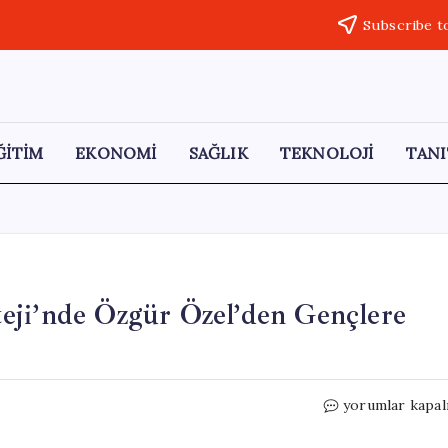
Subscribe t
ĞİTİM
EKONOMİ
SAĞLIK
TEKNOLOJİ
TANI
eji’nde Özgür Özel’den Gençlere
CHP’nin
yorumlar kapal
19
Mayıs