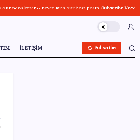
o our newsletter & never miss our best posts.
Subscribe Now!
TIM
İLETİŞİM
Subscribe
SON YAZILAR
ı
Honor Magic V6 Türkiye’de: İşte Fiyatı ve
Özellikleri