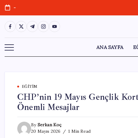
Skip
-
to
content
https://www.facebook.com/
https://twitter.com/
https://t.me/
https://www.instagram.com/
https://youtube.com/
ANA SAYFA
E
EĞITIM
CHP’nin 19 Mayıs Gençlik Kort
Önemli Mesajlar
By
Serkan Koç
20 Mayıs 2026
1 Min Read