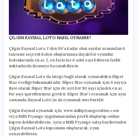
ÇILGIN SAYISAL LOTO NASIL OYNANIR?
Çılgın Sayısal Loto, 1’den 90’a kadar olan sayılar arasından 6
tanesini seçerek kolon oluşturmana dayalı bir oyundur.
Kolonlarında en az 2, en fazla ise 6 adet sayı bilirsen farklı
miktarlarda ikramiye kazanabilirsin.
Çılgın Sayısal Loto’da isteğe bağlı olarak oynanabilen Süper
Star özelliği bulunmaktadır. Süper Star oynamak için 6 sayıya
ilave olarak Süper Star için de ayrı bir 90 sayı içinden en az
bir sayı işaretlenmesi gerekir. Süper Star’ı oynamak için aynı
zamanda Sayısal Loto’yu da oynamak mecburidir.
Çılgın Sayısal oynamak için, www.millipiyangoonline.com
veya Milli Piyango uygulamasından profil oluşturup online
kupon doldurabilirsin. Ayrıca Milli Piyango satış bayilerinden
Çılgın Sayısal Loto kuponunu oluşturarak, oyun
oynayabilirsin.