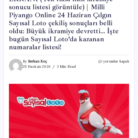
sonucu listesi görüntüle) | Milli
Piyango Online 24 Haziran Çılgın
Sayısal Loto çekiliş sonuçları belli
oldu: Büyük ikramiye devretti… İşte
bugün Sayısal Loto’da kazanan
numaralar listesi!
ÇILGIN
By
Serkan Koç
yorumlar kapalı
SAYISAL
25 Haziran 2026
3 Min Read
LOTO
ÇEKİLİŞ
SONUÇLARI
SORGULAMA
EKRANI
(Tek
tıkla
hızlı
ikramiye
sonucu
listesi
görüntüle)
|