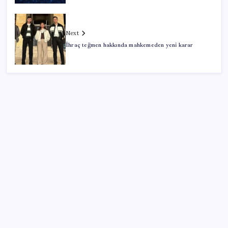
Next
İhraç teğmen hakkında mahkemeden yeni karar
SON YAZILAR
Tüm dünyaya ‘tatil daveti’
Sürekli maddi sorun yaşayan insanların beyni daha
çabuk yaşlanabiliyor: ‘Beyin de yoruluyor’