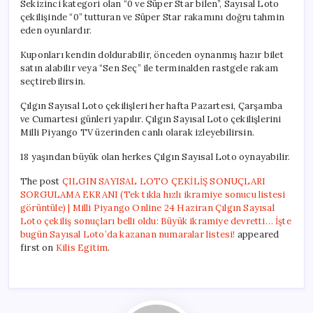
Sekizinci kategori olan “0 ve Süper Star bilen”, Sayısal Loto
çekilişinde “0” tutturan ve Süper Star rakamını doğru tahmin
eden oyunlardır.
Kuponları kendin doldurabilir, önceden oynanmış hazır bilet
satın alabilir veya “Sen Seç” ile terminalden rastgele rakam
seçtirebilirsin.
Çılgın Sayısal Loto çekilişleri her hafta Pazartesi, Çarşamba
ve Cumartesi günleri yapılır. Çılgın Sayısal Loto çekilişlerini
Milli Piyango TV üzerinden canlı olarak izleyebilirsin.
18 yaşından büyük olan herkes Çılgın Sayısal Loto oynayabilir.
The post
ÇILGIN SAYISAL LOTO ÇEKİLİŞ SONUÇLARI
SORGULAMA EKRANI (Tek tıkla hızlı ikramiye sonucu listesi
görüntüle) | Milli Piyango Online 24 Haziran Çılgın Sayısal
Loto çekiliş sonuçları belli oldu: Büyük ikramiye devretti… İşte
bugün Sayısal Loto’da kazanan numaralar listesi!
appeared
first on
Kilis Egitim
.