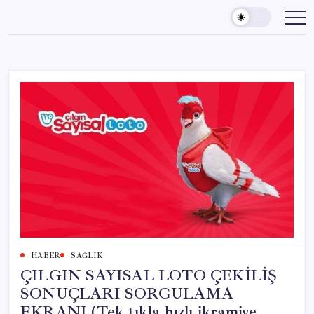
Skip
to
content
HABER
SAĞLIK
ÇILGIN SAYISAL LOTO ÇEKİLİŞ
SONUÇLARI SORGULAMA
EKRANI (Tek tıkla hızlı ikramiye