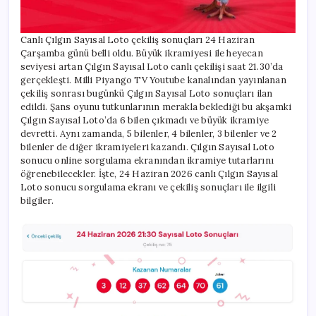
Milli
Piyango
Online
Canlı Çılgın Sayısal Loto çekiliş sonuçları 24 Haziran
24
Haziran
Çarşamba günü belli oldu. Büyük ikramiyesi ile heyecan
Çılgın
seviyesi artan Çılgın Sayısal Loto canlı çekilişi saat 21.30’da
Sayısal
gerçekleşti. Milli Piyango TV Youtube kanalından yayınlanan
Loto
çekiliş sonrası bugünkü Çılgın Sayısal Loto sonuçları ilan
çekiliş
edildi. Şans oyunu tutkunlarının merakla beklediği bu akşamki
sonuçları
Çılgın Sayısal Loto’da 6 bilen çıkmadı ve büyük ikramiye
belli
devretti. Aynı zamanda, 5 bilenler, 4 bilenler, 3 bilenler ve 2
oldu:
bilenler de diğer ikramiyeleri kazandı. Çılgın Sayısal Loto
Büyük
sonucu online sorgulama ekranından ikramiye tutarlarını
ikramiye
devretti…
öğrenebilecekler. İşte, 24 Haziran 2026 canlı Çılgın Sayısal
İşte
Loto sonucu sorgulama ekranı ve çekiliş sonuçları ile ilgili
bugün
bilgiler.
Sayısal
Loto’da
kazanan
numaralar
listesi!
için