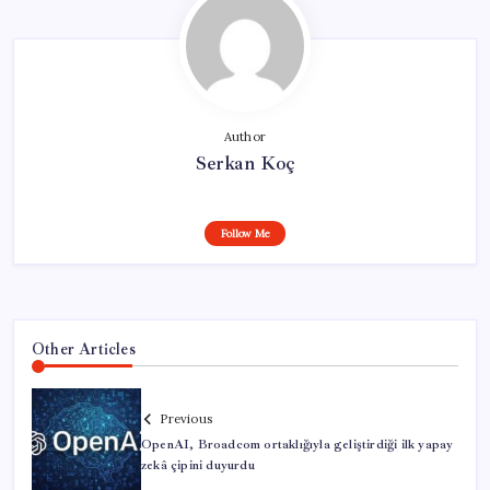
Author
Serkan Koç
Follow Me
Other Articles
Previous
OpenAI, Broadcom ortaklığıyla geliştirdiği ilk yapay
zekâ çipini duyurdu