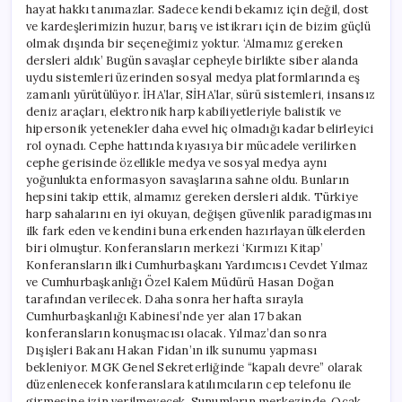
hayat hakkı tanımazlar. Sadece kendi bekamız için değil, dost
ve kardeşlerimizin huzur, barış ve istikrarı için de bizim güçlü
olmak dışında bir seçeneğimiz yoktur. ‘Almamız gereken
dersleri aldık’ Bugün savaşlar cepheyle birlikte siber alanda
uydu sistemleri üzerinden sosyal medya platformlarında eş
zamanlı yürütülüyor. İHA’lar, SİHA’lar, sürü sistemleri, insansız
deniz araçları, elektronik harp kabiliyetleriyle balistik ve
hipersonik yetenekler daha evvel hiç olmadığı kadar belirleyici
rol oynadı. Cephe hattında kıyasıya bir mücadele verilirken
cephe gerisinde özellikle medya ve sosyal medya aynı
yoğunlukta enformasyon savaşlarına sahne oldu. Bunların
hepsini takip ettik, almamız gereken dersleri aldık. Türkiye
harp sahalarını en iyi okuyan, değişen güvenlik paradigmasını
ilk fark eden ve kendini buna erkenden hazırlayan ülkelerden
biri olmuştur. Konferansların merkezi ‘Kırmızı Kitap’
Konferansların ilki Cumhurbaşkanı Yardımcısı Cevdet Yılmaz
ve Cumhurbaşkanlığı Özel Kalem Müdürü Hasan Doğan
tarafından verilecek. Daha sonra her hafta sırayla
Cumhurbaşkanlığı Kabinesi’nde yer alan 17 bakan
konferansların konuşmacısı olacak. Yılmaz’dan sonra
Dışişleri Bakanı Hakan Fidan’ın ilk sunumu yapması
bekleniyor. MGK Genel Sekreterliğinde “kapalı devre” olarak
düzenlenecek konferanslara katılımcıların cep telefonu ile
girmesine izin verilmeyecek. Sunumların merkezinde, Ocak