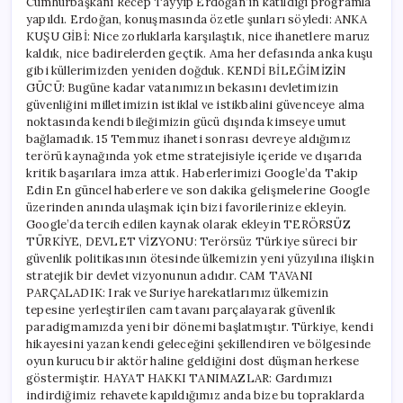
Cumhurbaşkanı Recep Tayyip Erdoğan’ın katıldığı programla
için
yapıldı. Erdoğan, konuşmasında özetle şunları söyledi: ANKA
KUŞU GİBİ: Nice zorluklarla karşılaştık, nice ihanetlere maruz
kaldık, nice badirelerden geçtik. Ama her defasında anka kuşu
gibi küllerimizden yeniden doğduk. KENDİ BİLEĞİMİZİN
GÜCÜ: Bugüne kadar vatanımızın bekasını devletimizin
güvenliğini milletimizin istiklal ve istikbalini güvenceye alma
noktasında kendi bileğimizin gücü dışında kimseye umut
bağlamadık. 15 Temmuz ihaneti sonrası devreye aldığımız
terörü kaynağında yok etme stratejisiyle içeride ve dışarıda
kritik başarılara imza attık. Haberlerimizi Google’da Takip
Edin En güncel haberlere ve son dakika gelişmelerine Google
üzerinden anında ulaşmak için bizi favorilerinize ekleyin.
Google’da tercih edilen kaynak olarak ekleyin TERÖRSÜZ
TÜRKİYE, DEVLET VİZYONU: Terörsüz Türkiye süreci bir
güvenlik politikasının ötesinde ülkemizin yeni yüzyılına ilişkin
stratejik bir devlet vizyonunun adıdır. CAM TAVANI
PARÇALADIK: Irak ve Suriye harekatlarımız ülkemizin
tepesine yerleştirilen cam tavanı parçalayarak güvenlik
paradigmamızda yeni bir dönemi başlatmıştır. Türkiye, kendi
hikayesini yazan kendi geleceğini şekillendiren ve bölgesinde
oyun kurucu bir aktör haline geldiğini dost düşman herkese
göstermiştir. HAYAT HAKKI TANIMAZLAR: Gardımızı
indirdiğimiz rehavete kapıldığımız anda bize bu topraklarda