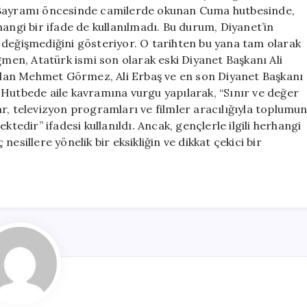
Olumsuzlanıyo
r Bayramı öncesinde camilerde okunan Cuma hutbesinde,
için
angi bir ifade de kullanılmadı. Bu durum, Diyanet’in
 değişmediğini gösteriyor. O tarihten bu yana tam olarak
ğmen, Atatürk ismi son olarak eski Diyanet Başkanı Ali
lan Mehmet Görmez, Ali Erbaş ve en son Diyanet Başkanı
 Hutbede aile kavramına vurgu yapılarak, “Sınır ve değer
r, televizyon programları ve filmler aracılığıyla toplumu
ktedir” ifadesi kullanıldı. Ancak, gençlerle ilgili herhangi
esillere yönelik bir eksikliğin ve dikkat çekici bir