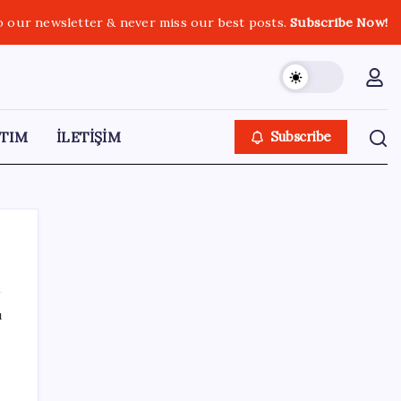
o our newsletter & never miss our best posts.
Subscribe Now!
TIM
İLETİŞİM
Subscribe
ı
SON YAZILAR
Tüm dünyaya ‘tatil daveti’