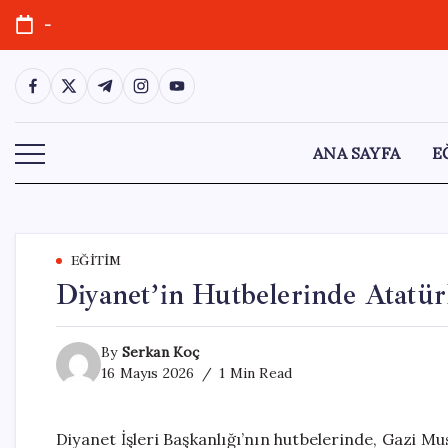
Skip
-
to
content
https://www.facebook.com/
https://twitter.com/
https://t.me/
https://www.instagram.com/
https://youtube.com/
ANA SAYFA
E
EĞITIM
Diyanet’in Hutbelerinde Atatü
By
Serkan Koç
16 Mayıs 2026
1 Min Read
Diyanet İşleri Başkanlığı’nın hutbelerinde, Gazi 