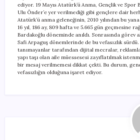
ediyor. 19 Mayıs Atatürk’ü Anma, Gençlik ve Spo
Ulu Önder’e yer verilmediği gibi gençlere dair herh
Atatürk’ü anma geleneğinin, 2010 yılından bu yana
16 yıl, 186 ay, 809 hafta ve 5.665 gün geçmesine ra
Bardakoğlu döneminde anıldı. Sonrasında görev a
Safi Arpaguş dönemlerinde de bu vefasızlık sürdü.
tanımayanlar tarafından dijital mecralar, reklamla
yapı taşı olan aile müessesesi zayıflatılmak istenme
bir mesaj verilmemesi dikkat çekti. Bu durum, genç n
vefasızlığın olduğuna işaret ediyor.