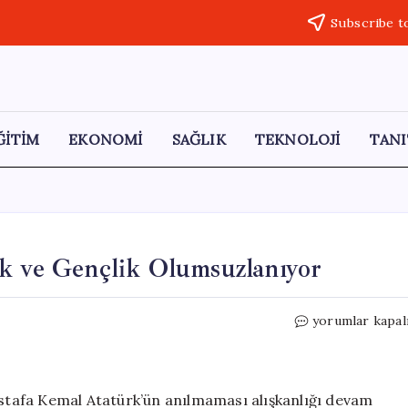
Subscribe t
ĞİTİM
EKONOMİ
SAĞLIK
TEKNOLOJİ
TANI
rk ve Gençlik Olumsuzlanıyor
Diyanet’in
yorumlar kapal
Hutbelerinde
Atatürk
ve
Gençlik
Mustafa Kemal Atatürk’ün anılmaması alışkanlığı devam