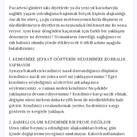
Pazartesi günleri sıkı diyetlerle ya da yeni yıl kararlarıyla
sağlıklı yaşam yolculuğuna başlamak birçok kişinin alışkanlığı.
Ancak bu süreç, çoğu zaman motivasyonun hızla düşmesi ve
sürdürülemeyen diyetlerin sonrasında kötü hissetme ile sona
eriyor. Aynı kısır döngüden kaçınmak için farklı bir yaklaşım
denemeye ne dersiniz? Uzmanların önerdiği, sağlığınızı ve
ruh halinizi olumlu yönde etkileyecek 6 etkili adımı aşağıda
bulabilirsiniz:
1. KENDİNİZE ŞEFKAT GÖSTERİN: BEDENİNİZE ZORBALIK
YAPMAYIN
Aynaya bakarken kendinize nasıl davrandığınızı düşünün.
Kendinize nazik mi yoksa sert mi yaklaşıyorsunuz? Eğer
kendinize söylediğiniz sözleri bir arkadaşınıza
söylemezsiniz, o zaman neden kendinize bu şekilde
yaklaşmaya devam ediyorsunuz? Kendinize karşı nazik olmak,
değişim sürecini hem daha keyifli hem de sürdürülebilir hale
getirir. Kendinizi cezalandırmak yerine, bedeninize saygı
gösterin ve sevgiyle yaklaşın.
2. SABIRLI OLUN: BEDENİNİZ BİR PROJE DEĞİLDİR
Uzun yıllar boyunca edindiğiniz alışkanlıkları birkaç gün
içinde değiştiremeyeceğinizi unutmayın. Kalori kısıtlamaları