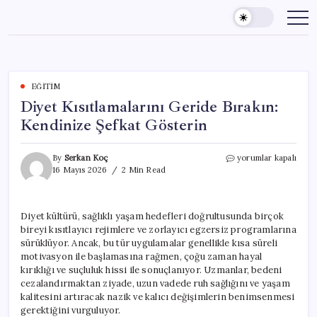
Skip
to
content
EĞITIM
Diyet Kısıtlamalarını Geride Bırakın:
Kendinize Şefkat Gösterin
Diyet
By
Serkan Koç
yorumlar kapalı
Kısıtlamalarını
16 Mayıs 2026
2 Min Read
Geride
Bırakın:
Kendinize
Diyet kültürü, sağlıklı yaşam hedefleri doğrultusunda birçok
Şefkat
bireyi kısıtlayıcı rejimlere ve zorlayıcı egzersiz programlarına
Gösterin
için
sürüklüyor. Ancak, bu tür uygulamalar genellikle kısa süreli
motivasyon ile başlamasına rağmen, çoğu zaman hayal
kırıklığı ve suçluluk hissi ile sonuçlanıyor. Uzmanlar, bedeni
cezalandırmaktan ziyade, uzun vadede ruh sağlığını ve yaşam
kalitesini artıracak nazik ve kalıcı değişimlerin benimsenmesi
gerektiğini vurguluyor.