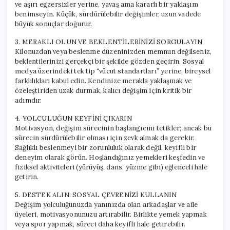
ve aşırı egzersizler yerine, yavaş ama kararlı bir yaklaşım
benimseyin. Küçük, sürdürülebilir değişimler, uzun vadede
büyük sonuçlar doğurur.
3. MERAKLI OLUN VE BEKLENTİLERİNİZİ SORGULAYIN
Kilonuzdan veya beslenme düzeninizden memnun değilseniz,
beklentilerinizi gerçekçi bir şekilde gözden geçirin. Sosyal
medya üzerindeki tek tip “vücut standartları” yerine, bireysel
farklılıkları kabul edin. Kendinize merakla yaklaşmak ve
özeleştiriden uzak durmak, kalıcı değişim için kritik bir
adımdır.
4. YOLCULUĞUN KEYFİNİ ÇIKARIN
Motivasyon, değişim sürecinin başlangıcını tetikler; ancak bu
sürecin sürdürülebilir olması için zevk almak da gerekir.
Sağlıklı beslenmeyi bir zorunluluk olarak değil, keyifli bir
deneyim olarak görün. Hoşlandığınız yemekleri keşfedin ve
fiziksel aktiviteleri (yürüyüş, dans, yüzme gibi) eğlenceli hale
getirin.
5. DESTEK ALIN: SOSYAL ÇEVRENİZİ KULLANIN
Değişim yolculuğunuzda yanınızda olan arkadaşlar ve aile
üyeleri, motivasyonunuzu artırabilir. Birlikte yemek yapmak
veya spor yapmak, süreci daha keyifli hale getirebilir.