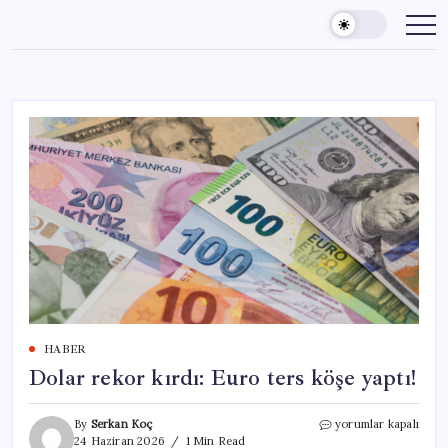
Skip
to
content
HABER
Dolar rekor kırdı: Euro ters köşe yaptı!
Dolar
By
Serkan Koç
yorumlar kapalı
rekor
24 Haziran 2026
1 Min Read