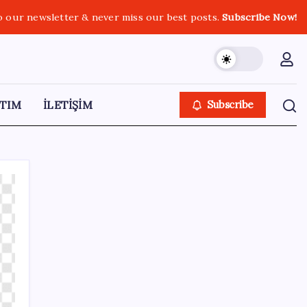
o our newsletter & never miss our best posts.
Subscribe Now!
TIM
İLETİŞİM
Subscribe
SON YAZILAR
Honor Magic V6 Türkiye’de: İşte Fiyatı ve
Özellikleri