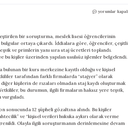
Düzce’de
yorumlar kapal
Staj
Dolandırıcılığı
Operasyonu:
12
tirilen bir soruşturma, meslek lisesi öğrencilerinin
Şüpheli
 bulgular ortaya çıkardı. İddialara göre, öğrenciler, çeşitli
Gözaltında
eşvik ve primlerin yanı sıra staj ücretleri toplandı.
için
e bu kişiler üzerinden yapılan usulsüz işlemler belgelendi.
bulunan bir kurs merkezine kayıtlı olduğu ve kişisel
etkililer tarafından farklı firmalarda “stajyer” olarak
, diğer kişilerin de rızaları olmadan staj kaydı oluşturmak
Yetkililer, bu durumun, ilgili firmaların haksız yere teşvik,
 vurguladı.
 sonucunda 12 şüpheli gözaltına alındı. Bu kişiler
ahtecilik” ve “kişisel verileri hukuka aykırı olarak verme
ğrenildi. Olayla ilgili soruşturmanın derinlemesine devam