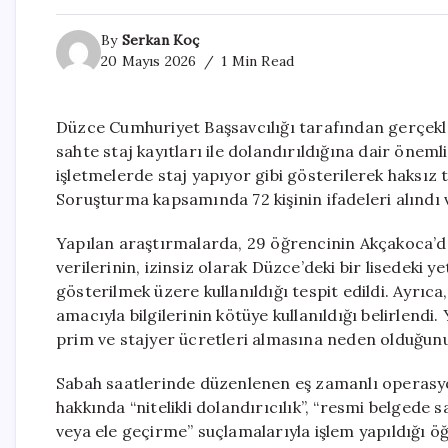
By
Serkan Koç
20 Mayıs 2026
1 Min Read
Düzce Cumhuriyet Başsavcılığı tarafından gerçekleş
sahte staj kayıtları ile dolandırıldığına dair önemli
işletmelerde staj yapıyor gibi gösterilerek haksız t
Soruşturma kapsamında 72 kişinin ifadeleri alındı v
Yapılan araştırmalarda, 29 öğrencinin Akçakoca’da 
verilerinin, izinsiz olarak Düzce’deki bir lisedeki y
gösterilmek üzere kullanıldığı tespit edildi. Ayrıca
amacıyla bilgilerinin kötüye kullanıldığı belirlendi. 
prim ve stajyer ücretleri almasına neden olduğunu
Sabah saatlerinde düzenlenen eş zamanlı operasyon
hakkında “nitelikli dolandırıcılık”, “resmi belgede s
veya ele geçirme” suçlamalarıyla işlem yapıldığı ö