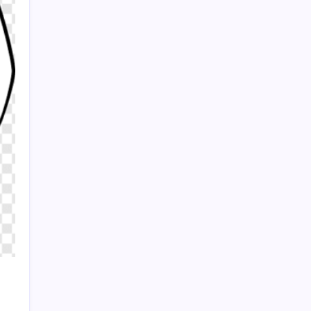
ile Eşleşebiliyor
Sayaç