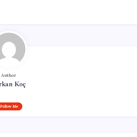
Author
rkan Koç
Follow Me