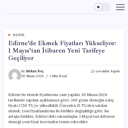
Skip
to
content
HABER
Edirne’de Ekmek Fiyatları Yükseliyor:
1 Mayıs’tan İtibaren Yeni Tarifeye
Geçiliyor
Edirne’de
By
Serkan Koç
yorumlar kapalı
Ekmek
30 Nisan 2026
1 Min Read
Fiyatları
Yükseliyor:
1
Edirne’de ekmek fiyatlarına zam yapıldı. 30 Nisan 2026
Mayıs’tan
tarihinde yapılan açıklamaya göre, 200 gram ekmeğin satış
İtibaren
Yeni
fiyatı 17,50 TL’ye yükseltildi. Önceden 15 TL’den satılan
Tarifeye
ekmek, yeni fiyatlandırma ile birlikte değişikliğe gitti. Bu
Geçiliyor
artışla birlikte, Edirne’deki vatandaşlar, 1 Mayıs’tan itibaren
için
ekmeği yeni fiyat üzerinden temin edecekler.