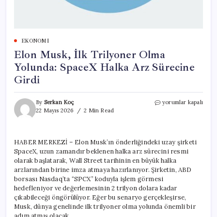
EKONOMI
Elon Musk, İlk Trilyoner Olma
Yolunda: SpaceX Halka Arz Sürecine
Girdi
Elon
By
Serkan Koç
yorumlar kapalı
Musk,
22 Mayıs 2026
2 Min Read
İlk
Trilyoner
Olma
HABER MERKEZİ – Elon Musk’ın önderliğindeki uzay şirketi
Yolunda:
SpaceX, uzun zamandır beklenen halka arz sürecini resmi
SpaceX
Halka
olarak başlatarak, Wall Street tarihinin en büyük halka
Arz
arzlarından birine imza atmaya hazırlanıyor. Şirketin, ABD
Sürecine
borsası Nasdaq’ta “SPCX” koduyla işlem görmesi
Girdi
hedefleniyor ve değerlemesinin 2 trilyon dolara kadar
için
çıkabileceği öngörülüyor. Eğer bu senaryo gerçekleşirse,
Musk, dünya genelinde ilk trilyoner olma yolunda önemli bir
adım atmış olacak.