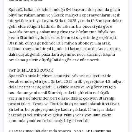
SpaceX, halka arz için sunduğu S-1 başvuru dosyasında güçlü
büyüme rakamlarını ve yüksek maliyetli operasyonlarını açık
bir şekilde ortaya koydu. Şirket, 2025 yılında 18.6 milyar dolar
gelir elde ettiğini bildirdi. Bu rakam, bir önceki yıla göre
%33’lük bir artış anlamına geliyor ve büyümenin büyük bir
kısmı Starlink uydu internet hizmeti sayesinde gerçekleşti.
Starlink, dünya genelinde 10.3 milyon aboneye ulaşarak,
kullanıcı sayısını bir yıl içinde iki katına çıkardı. Ancak rapor,
daha düşük gelirli pazarlara açılım sonucu kullanıcı başına
ortalama gelirin düştüğünü de gözler önüne serdi.
YATIRIMLAR SÜRÜYOR
SpaceX’in hızla büyüyen stratejisi, yüksek maliyetleri de
beraberinde getiriyor. Şirket, 2025’in ilk çeyreğinde 4.3 milyar
dolar net zarar açıkladı. Özellikle Mars ve Ay görevleri için
tasarlanan yeni nesil Starship roketi, şirketin en büyük
yatırım kalemlerinden biri olarak dikkat çekiyor. Starship
prototipleri, Texas ve Florida’da eş zamanlı olarak üretiliyor.
Şirketin, bu projeye şimdiye kadar yaklaşık 15 milyar dolar
harcadığı belirtiliyor ve geliştirilmiş versiyonunun yakın
zamanda yeniden fırlatılacağı bilgisi verildi.
Uzay taşımacılığı alanında SpaceX, NASA, ABD Savunma