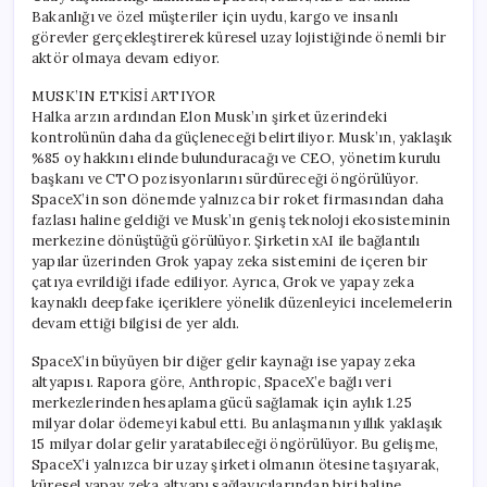
Bakanlığı ve özel müşteriler için uydu, kargo ve insanlı
görevler gerçekleştirerek küresel uzay lojistiğinde önemli bir
aktör olmaya devam ediyor.
MUSK’IN ETKİSİ ARTIYOR
Halka arzın ardından Elon Musk’ın şirket üzerindeki
kontrolünün daha da güçleneceği belirtiliyor. Musk’ın, yaklaşık
%85 oy hakkını elinde bulunduracağı ve CEO, yönetim kurulu
başkanı ve CTO pozisyonlarını sürdüreceği öngörülüyor.
SpaceX’in son dönemde yalnızca bir roket firmasından daha
fazlası haline geldiği ve Musk’ın geniş teknoloji ekosisteminin
merkezine dönüştüğü görülüyor. Şirketin xAI ile bağlantılı
yapılar üzerinden Grok yapay zeka sistemini de içeren bir
çatıya evrildiği ifade ediliyor. Ayrıca, Grok ve yapay zeka
kaynaklı deepfake içeriklere yönelik düzenleyici incelemelerin
devam ettiği bilgisi de yer aldı.
SpaceX’in büyüyen bir diğer gelir kaynağı ise yapay zeka
altyapısı. Rapora göre, Anthropic, SpaceX’e bağlı veri
merkezlerinden hesaplama gücü sağlamak için aylık 1.25
milyar dolar ödemeyi kabul etti. Bu anlaşmanın yıllık yaklaşık
15 milyar dolar gelir yaratabileceği öngörülüyor. Bu gelişme,
SpaceX’i yalnızca bir uzay şirketi olmanın ötesine taşıyarak,
küresel yapay zeka altyapı sağlayıcılarından biri haline