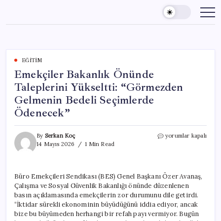
Skip
to
content
EĞITIM
Emekçiler Bakanlık Önünde
Taleplerini Yükseltti: “Görmezden
Gelmenin Bedeli Seçimlerde
Ödenecek”
Emekçiler
By
Serkan Koç
yorumlar kapalı
Bakanlık
14 Mayıs 2026
1 Min Read
Önünde
Taleplerini
Yükseltti:
Büro Emekçileri Sendikası (BES) Genel Başkanı Özer Avanaş,
“Görmezden
Çalışma ve Sosyal Güvenlik Bakanlığı önünde düzenlenen
Gelmenin
Bedeli
basın açıklamasında emekçilerin zor durumunu dile getirdi.
Seçimlerde
“İktidar sürekli ekonominin büyüdüğünü iddia ediyor, ancak
Ödenecek”
bize bu büyümeden herhangi bir refah payı vermiyor. Bugün
için