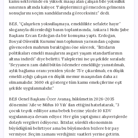
kamu sektöründe en yüksek maaşı alan çalışan bile yoksulluk
sınırının altında kalıyor. Taleplerimizi görmezden gelmenin
sonuçlarını seçim sandıklarında göreceksiniz” dedi.
BES, “Çalışırken yoksullaşmaya, emeklilikte sefalete hayır”
sloganıyla düzenlediği basın toplantısında, Ankara 1 Nolu Şube
Başkanı Ercan Erdoğan da bir konuşma yaptı. Erdoğan,
Sosyal Güvenlik Kurumu’nun toplumun yarısından çoğunu
güvenceden mahrum bıraktığını öne sürerek, “İktidarın
politikaları emekli maaşlarını asgari yaşam standartlarının
altına indirdi” diye belirtti. Taleplerini ise şu şekilde sıraladı:
“Seyyanen zam dahil bütün ödemeler emekliliğe yansıtılmalı,
aylık bağlama oranı yeniden yüzde 75’e çıkarılmalı, en düşük
emekli aylığı çalışan en düşük memur maaşından daha az
olmamalıdır. 3600 ek gösterge tüm kamu emekçilerine eşit
şekilde uygulanmalıdır.”
BES Genel Başkanı Özer Avanaş, hükümetin 2026-2035
dönemini ‘Aile ve Nüfus 10 Yılı’ ilan ettiğini hatırlatarak, “3
çocuk teşvik ediliyor ama bebek bezine yüzde 10 KDV
uygulanmaya devam ediyor. Her gün yaptığımız alışverişlerde
dolaylı vergileri ödüyoruz. İktidar, sürekli ekonominin
büyüdüğünü belirtiyor ama bu büyümeden bizlere bir pay
vermiyor. Seçim zamanı verdiğiniz vaatleri yerine getirin.