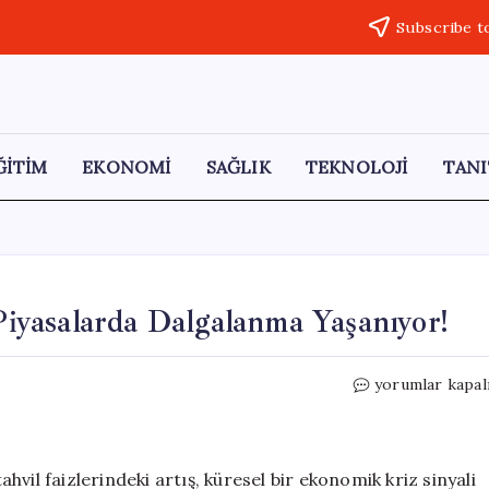
Subscribe t
ĞİTİM
EKONOMİ
SAĞLIK
TEKNOLOJİ
TANI
 Piyasalarda Dalgalanma Yaşanıyor!
Enerji
yorumlar kapal
Fiyatları
Rekor
Kırıyor,
Piyasalarda
vil faizlerindeki artış, küresel bir ekonomik kriz sinyali