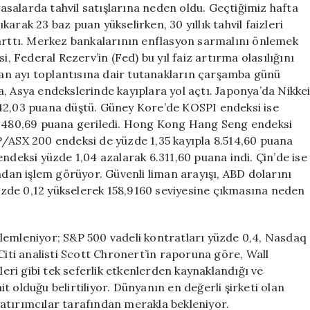
iyasalarda tahvil satışlarına neden oldu. Geçtiğimiz hafta
ıkarak 23 baz puan yükselirken, 30 yıllık tahvil faizleri
 arttı. Merkez bankalarının enflasyon sarmalını önlemek
i, Federal Rezerv’in (Fed) bu yıl faiz artırma olasılığını
isan ayı toplantısına dair tutanakların çarşamba günü
, Asya endekslerinde kayıplara yol açtı. Japonya’da Nikke
642,03 puana düştü. Güney Kore’de KOSPI endeksi ise
 7.480,69 puana geriledi. Hong Kong Hang Seng endeksi
P/ASX 200 endeksi de yüzde 1,35 kayıpla 8.514,60 puana
ndeksi yüzde 1,04 azalarak 6.311,60 puana indi. Çin’de ise
ndan işlem görüyor. Güvenli liman arayışı, ABD dolarını
zde 0,12 yükselerek 158,9160 seviyesine çıkmasına neden
lemleniyor; S&P 500 vadeli kontratları yüzde 0,4, Nasdaq
Citi analisti Scott Chronert’in raporuna göre, Wall
leri gibi tek seferlik etkenlerden kaynaklandığı ve
 olduğu belirtiliyor. Dünyanın en değerli şirketi olan
atırımcılar tarafından merakla bekleniyor.