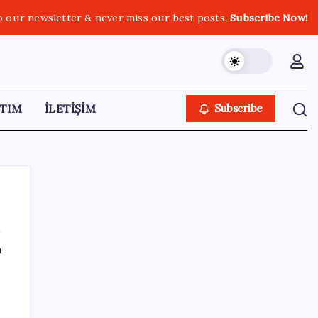
o our newsletter & never miss our best posts.
Subscribe Now!
TIM
İLETİŞİM
Subscribe
ı
SON YAZILAR
Copilot için radikal karar: Microsoft logoyu
değiştiriyor!