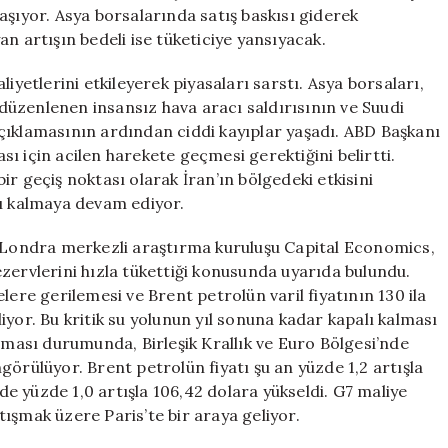
Dalgalanma
aşıyor. Asya borsalarında satış baskısı giderek
Yaşanıyor!
n artışın bedeli ise tüketiciye yansıyacak.
için
iyetlerini etkileyerek piyasaları sarstı. Asya borsaları,
e düzenlenen insansız hava aracı saldırısının ve Suudi
çıklamasının ardından ciddi kayıplar yaşadı. ABD Başkanı
ı için acilen harekete geçmesi gerektiğini belirtti.
r geçiş noktası olarak İran’ın bölgedeki etkisini
lı kalmaya devam ediyor.
. Londra merkezli araştırma kuruluşu Capital Economics,
zervlerini hızla tükettiği konusunda uyarıda bulundu.
lere gerilemesi ve Brent petrolün varil fiyatının 130 ila
yor. Bu kritik su yolunun yıl sonuna kadar kapalı kalması
aşması durumunda, Birleşik Krallık ve Euro Bölgesi’nde
görülüyor. Brent petrolün fiyatı şu an yüzde 1,2 artışla
 yüzde 1,0 artışla 106,42 dolara yükseldi. G7 maliye
ışmak üzere Paris’te bir araya geliyor.