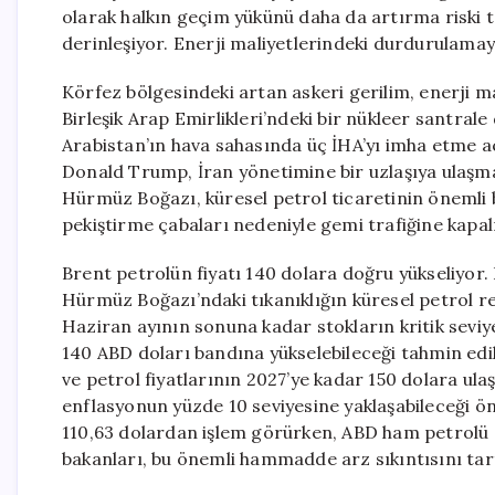
olarak halkın geçim yükünü daha da artırma riski t
derinleşiyor. Enerji maliyetlerindeki durdurulamaya
Körfez bölgesindeki artan askeri gerilim, enerji mal
Birleşik Arap Emirlikleri’ndeki bir nükleer santral
Arabistan’ın hava sahasında üç İHA’yı imha etme a
Donald Trump, İran yönetimine bir uzlaşıya ulaşmas
Hürmüz Boğazı, küresel petrol ticaretinin önemli bi
pekiştirme çabaları nedeniyle gemi trafiğine kapa
Brent petrolün fiyatı 140 dolara doğru yükseliyor
Hürmüz Boğazı’ndaki tıkanıklığın küresel petrol re
Haziran ayının sonuna kadar stokların kritik seviye
140 ABD doları bandına yükselebileceği tahmin edili
ve petrol fiyatlarının 2027’ye kadar 150 dolara ul
enflasyonun yüzde 10 seviyesine yaklaşabileceği ön
110,63 dolardan işlem görürken, ABD ham petrolü de
bakanları, bu önemli hammadde arz sıkıntısını tart