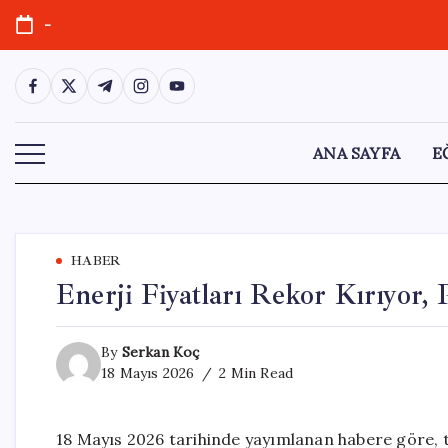
Skip
-
to
content
https://www.facebook.com/
https://twitter.com/
https://t.me/
https://www.instagram.com/
https://youtube.com/
ANA SAYFA
E
HABER
Enerji Fiyatları Rekor Kırıyor,
By
Serkan Koç
18 Mayıs 2026
2 Min Read
18 Mayıs 2026 tarihinde yayımlanan habere göre, tah