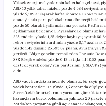
Yüksek enerji maliyetlerinin kalıcı hale gelmesi, p
ABD 10 yıllık tahvil faizleri yüzde 4,584 seviyesine ç
yüzde 5,109’a ulaşarak haftalık bazda 18 baz puan
amacıyla sıkı para politikalarına döneceği beklentis
yüzde 50 olarak fiyatlamalarına yol açtı. Fed’in n
açıklanması bekleniyor. Piyasalardaki olumsuz hava
225 endeksi yüzde 1,25 değer kaybı yaşayarak 60.
rekor seviyelerinin ardından yüzde 0,17 azalarak
yüzde 1,42 düşüşle 25.593,62 puana, Avustralya S&
geriledi. Bölge genelini temsil eden The Asia Dow e
SSE Bileşik endeksi yüzde 0,12 artışla 4.140,52 pua
destekleyerek dolar/Yen paritesinin (USD/JPY) yü
oldu.
ABD vadeli endekslerinde de olumsuz bir seyir göz
vadeli kontratları ise yüzde 0,5 oranında düşüşte. 
Street’teki kâr artışlarının yarısının gümrük tarife
kazançların büyük bölümünün yalnızca 20 şirkete ait
Nvidia’nın çarşamba günü açıklanacak bilançosu, y