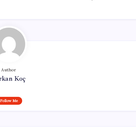
Author
rkan Koç
Follow Me