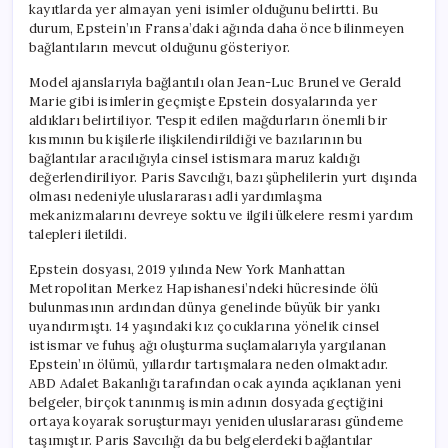
kayıtlarda yer almayan yeni isimler olduğunu belirtti. Bu
durum, Epstein’ın Fransa’daki ağında daha önce bilinmeyen
bağlantıların mevcut olduğunu gösteriyor.
Model ajanslarıyla bağlantılı olan Jean-Luc Brunel ve Gerald
Marie gibi isimlerin geçmişte Epstein dosyalarında yer
aldıkları belirtiliyor. Tespit edilen mağdurların önemli bir
kısmının bu kişilerle ilişkilendirildiği ve bazılarının bu
bağlantılar aracılığıyla cinsel istismara maruz kaldığı
değerlendiriliyor. Paris Savcılığı, bazı şüphelilerin yurt dışında
olması nedeniyle uluslararası adli yardımlaşma
mekanizmalarını devreye soktu ve ilgili ülkelere resmi yardım
talepleri iletildi.
Epstein dosyası, 2019 yılında New York Manhattan
Metropolitan Merkez Hapishanesi’ndeki hücresinde ölü
bulunmasının ardından dünya genelinde büyük bir yankı
uyandırmıştı. 14 yaşındaki kız çocuklarına yönelik cinsel
istismar ve fuhuş ağı oluşturma suçlamalarıyla yargılanan
Epstein’ın ölümü, yıllardır tartışmalara neden olmaktadır.
ABD Adalet Bakanlığı tarafından ocak ayında açıklanan yeni
belgeler, birçok tanınmış ismin adının dosyada geçtiğini
ortaya koyarak soruşturmayı yeniden uluslararası gündeme
taşımıştır. Paris Savcılığı da bu belgelerdeki bağlantılar