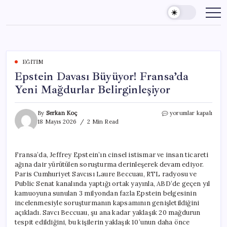
Skip
to
content
EĞITIM
Epstein Davası Büyüyor! Fransa’da
Yeni Mağdurlar Belirginleşiyor
Epstein
By
Serkan Koç
yorumlar kapalı
Davası
18 Mayıs 2026
2 Min Read
Büyüyor!
Fransa’da
Yeni
Fransa’da, Jeffrey Epstein’ın cinsel istismar ve insan ticareti
Mağdurlar
ağına dair yürütülen soruşturma derinleşerek devam ediyor.
Belirginleşiyor
için
Paris Cumhuriyet Savcısı Laure Beccuau, RTL radyosu ve
Public Senat kanalında yaptığı ortak yayınla, ABD’de geçen yıl
kamuoyuna sunulan 3 milyondan fazla Epstein belgesinin
incelenmesiyle soruşturmanın kapsamının genişletildiğini
açıkladı. Savcı Beccuau, şu ana kadar yaklaşık 20 mağdurun
tespit edildiğini, bu kişilerin yaklaşık 10’unun daha önce