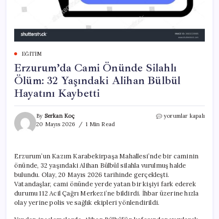
EĞITIM
Erzurum’da Cami Önünde Silahlı
Ölüm: 32 Yaşındaki Alihan Bülbül
Hayatını Kaybetti
Erzurum’da
By
Serkan Koç
yorumlar kapalı
Cami
20 Mayıs 2026
1 Min Read
Önünde
Silahlı
Ölüm:
Erzurum’un Kazım Karabekirpaşa Mahallesi’nde bir caminin
32
önünde, 32 yaşındaki Alihan Bülbül silahla vurulmuş halde
Yaşındaki
Alihan
bulundu. Olay, 20 Mayıs 2026 tarihinde gerçekleşti.
Bülbül
Vatandaşlar, cami önünde yerde yatan bir kişiyi fark ederek
Hayatını
durumu 112 Acil Çağrı Merkezi’ne bildirdi. İhbar üzerine hızla
Kaybetti
olay yerine polis ve sağlık ekipleri yönlendirildi.
için