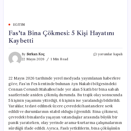
EĞITIM
Fas’ta Bina Çökmesi: 5 Kişi Hayatını
Kaybetti
Fas’ta
By
Serkan Koç
yorumlar kapalı
Bina
22 Mayıs 2026
1 Min Read
Çökmesi:
5
Kişi
22 Mayıs 2026 tarihinde yerel medyada yayımlanan haberlere
Hayatını
göre, Fas’ın Fes kentinde bulunan Ayn Nakabi bölgesindeki
Kaybetti
için
Cennan Cerundi Mahallesi’nde yer alan 5 katlı bir bina sabah
saatlerinde aniden çökmüş durumda. Bu trajik olay sonucunda
5 kişinin yaşamını yitirdiği, 6 kişinin ise yaralandığı bildirildi.
Yaralılar, tedavi edilmek üzere çevredeki hastanelere sevk
edildi ve durumlarının stabil olduğu öğrenildi. Bina çökmesi,
çevredeki binalarda yaşayan vatandaşlar arasında büyük bir
panik yaratırken, olay yerinde arama-kurtarma çalışmalarının
sürdüğü ifade edildi. Ayrıca, Faslı yetkililerin, bina çöküşünün