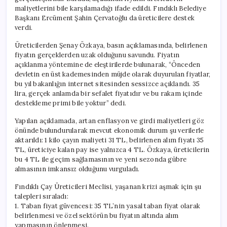
maliyetlerini bile karşılamadığı ifade edildi. Fındıklı Belediye
Başkanı Ercüment Şahin Çervatoğlu da üreticilere destek
verdi.
Üreticilerden Şenay Özkaya, basın açıklamasında, belirlenen
fiyatın gerçeklerden uzak olduğunu savundu. Fiyatın
açıklanma yöntemine de eleştirilerde bulunarak, “Önceden
devletin en üst kademesinden müjde olarak duyurulan fiyatlar,
bu yıl bakanlığın internet sitesinden sessizce açıklandı. 35
lira, gerçek anlamda bir sefalet fiyatıdır ve bu rakam içinde
destekleme primi bile yoktur” dedi.
Yapılan açıklamada, artan enflasyon ve girdi maliyetleri göz
önünde bulundurularak mevcut ekonomik durum şu verilerle
aktarıldı: 1 kilo çayın maliyeti 31 TL, belirlenen alım fiyatı 35
TL, üreticiye kalan pay ise yalnızca 4 TL. Özkaya, üreticilerin
bu 4 TL ile geçim sağlamasının ve yeni sezonda gübre
almasının imkansız olduğunu vurguladı.
Fındıklı Çay Üreticileri Meclisi, yaşanan krizi aşmak için şu
talepleri sıraladı:
1. Taban fiyat güvencesi: 35 TL’nin yasal taban fiyat olarak
belirlenmesi ve özel sektörün bu fiyatın altında alım
yapmasının önlenmesi.