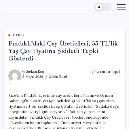
Skip
to
content
HABER
Fındıklı’daki Çay Üreticileri, 35 TL’lik
Yaş Çay Fiyatına Şiddetli Tepki
Gösterdi
Fındıklı’daki
By
Serkan Koç
yorumlar kapalı
Çay
15 Mayıs 2026
2 Min Read
Üreticileri,
35
TL’lik
Rize’nin Fındıklı ilçesinde çay üreticileri, Tarım ve Orman
Yaş
Bakanlığı’nın 2026 yılı için belirlediği 35 TL’lik yaş çay alım
Çay
Fiyatına
fiyatına sert bir şekilde karşı çıktılar. Üreticiler, “Sadaka değil,
Şiddetli
emeğimizin karşılığını istiyoruz” ifadeleriyle seslerini
Tepki
duyurdular. Fındıklı Çay Üreticileri Meclisi öncülüğünde
Gösterdi
düzenlenen basın toplantısı, Cumhuriyet Meydanı’nda
için
gerçekleştirildi. Burada, açıklanan fiyatın üreticilerin