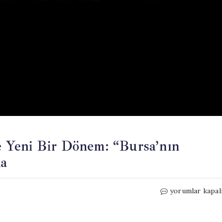
 Yeni Bir Dönem: “Bursa’nın
da
FOLA
yorumlar kapal
ile
Türk
Halk