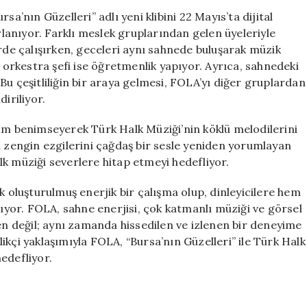
Müziğinde
a’nın Güzelleri” adlı yeni klibini 22 Mayıs’ta dijital
Yeni
anıyor. Farklı meslek gruplarından gelen üyeleriyle
Bir
erde çalışırken, geceleri aynı sahnede buluşarak müzik
Dönem:
, orkestra şefi ise öğretmenlik yapıyor. Ayrıca, sahnedeki
“Bursa’nın
Bu çeşitliliğin bir araya gelmesi, FOLA’yı diğer gruplardan
Güzelleri”
iriliyor.
Klipleriyle
Karşımızda
şım benimseyerek Türk Halk Müziği’nin köklü melodilerini
için
zengin ezgilerini çağdaş bir sesle yeniden yorumlayan
k müziği severlere hitap etmeyi hedefliyor.
k oluşturulmuş enerjik bir çalışma olup, dinleyicilere hem
yor. FOLA, sahne enerjisi, çok katmanlı müziği ve görsel
nen değil; aynı zamanda hissedilen ve izlenen bir deneyime
ikçi yaklaşımıyla FOLA, “Bursa’nın Güzelleri” ile Türk Halk
edefliyor.