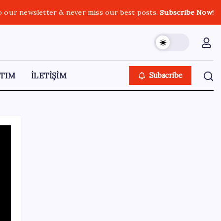
o our newsletter & never miss our best posts.
Subscribe Now!
TIM
İLETİŞİM
Subscribe
SON YAZILAR
Türkiye’de Skywell ET5 Modelleri Yanmaya
Devam Ediyor!