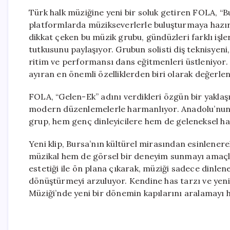
Türk halk müziğine yeni bir soluk getiren FOLA, “Burs
platformlarda müzikseverlerle buluşturmaya hazırl
dikkat çeken bu müzik grubu, gündüzleri farklı işl
tutkusunu paylaşıyor. Grubun solisti diş teknisyeni
ritim ve performansı dans eğitmenleri üstleniyor. 
ayıran en önemli özelliklerden biri olarak değerlend
FOLA, “Gelen-Ek” adını verdikleri özgün bir yakla
modern düzenlemelerle harmanlıyor. Anadolu’nun 
grup, hem genç dinleyicilere hem de geleneksel hal
Yeni klip, Bursa’nın kültürel mirasından esinlenere
müzikal hem de görsel bir deneyim sunmayı amaçlı
estetiği ile ön plana çıkarak, müziği sadece dinle
dönüştürmeyi arzuluyor. Kendine has tarzı ve yenil
Müziği’nde yeni bir dönemin kapılarını aralamayı h