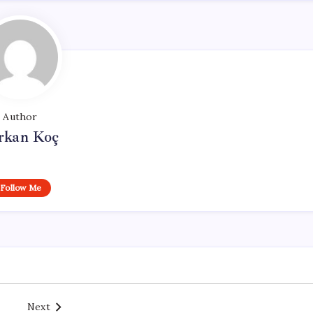
Author
rkan Koç
Follow Me
Next