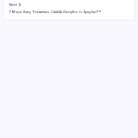
Next
7 Mayıs Burç Yorumları: Günlük Enerjiler ve İpuçları**
SON YAZILAR
Tüm dünyaya ‘tatil daveti’
Sürekli maddi sorun yaşayan insanların beyni daha
çabuk yaşlanabiliyor: ‘Beyin de yoruluyor’
Halkbank’tan beklenti üstü net kâr
Airbnb, ürün geliştirme süreçlerinde yapay zekayı
kullanıyor