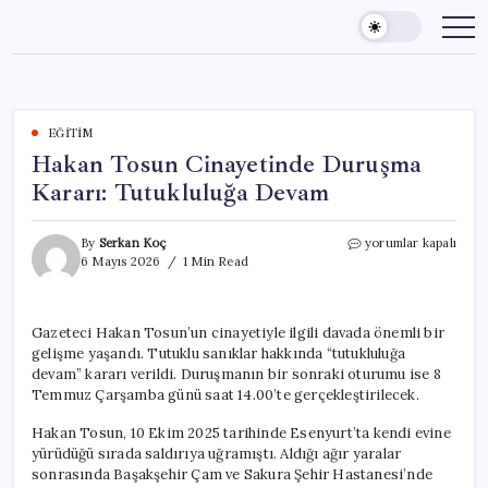
Skip
to
content
EĞITIM
Hakan Tosun Cinayetinde Duruşma
Kararı: Tutukluluğa Devam
Hakan
By
Serkan Koç
yorumlar kapalı
Tosun
6 Mayıs 2026
1 Min Read
Cinayetinde
Duruşma
Kararı:
Gazeteci Hakan Tosun’un cinayetiyle ilgili davada önemli bir
Tutukluluğa
gelişme yaşandı. Tutuklu sanıklar hakkında “tutukluluğa
Devam
için
devam” kararı verildi. Duruşmanın bir sonraki oturumu ise 8
Temmuz Çarşamba günü saat 14.00’te gerçekleştirilecek.
Hakan Tosun, 10 Ekim 2025 tarihinde Esenyurt’ta kendi evine
yürüdüğü sırada saldırıya uğramıştı. Aldığı ağır yaralar
sonrasında Başakşehir Çam ve Sakura Şehir Hastanesi’nde