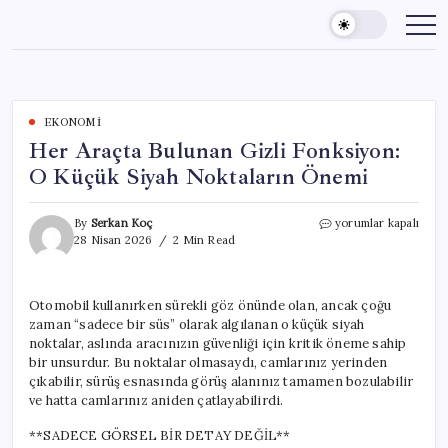
Skip
to
content
EKONOMI
Her Araçta Bulunan Gizli Fonksiyon:
O Küçük Siyah Noktaların Önemi
Her
By
Serkan Koç
yorumlar kapalı
Araçta
28 Nisan 2026
2 Min Read
Bulunan
Gizli
Fonksiyon:
Otomobil kullanırken sürekli göz önünde olan, ancak çoğu
O
zaman “sadece bir süs” olarak algılanan o küçük siyah
Küçük
Siyah
noktalar, aslında aracınızın güvenliği için kritik öneme sahip
Noktaların
bir unsurdur. Bu noktalar olmasaydı, camlarınız yerinden
Önemi
çıkabilir, sürüş esnasında görüş alanınız tamamen bozulabilir
için
ve hatta camlarınız aniden çatlayabilirdi.
**SADECE GÖRSEL BİR DETAY DEĞİL**