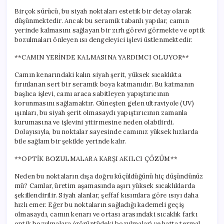
Birçok sürücü, bu siyah noktaları estetik bir detay olarak
düşünmektedir. Ancak bu seramik tabanlı yapılar, camın
yerinde kalmasını sağlayan bir zırh görevi görmekte ve optik
bozulmaları önleyen ısı dengeleyici işlevi üstlenmektedir.
**CAMIN YERİNDE KALMASINA YARDIMCI OLUYOR**
Camın kenarındaki kalın siyah şerit, yüksek sıcaklıkta
fırınlanan sert bir seramik boya katmanıdır. Bu katmanın
başlıca işlevi, camı araca sabitleyen yapıştırıcının
korunmasını sağlamaktır. Güneşten gelen ultraviyole (UV)
ışınları, bu siyah şerit olmasaydı yapıştırıcının zamanla
kurumasına ve işlevini yitirmesine neden olabilirdi.
Dolayısıyla, bu noktalar sayesinde camınız yüksek hızlarda
bile sağlam bir şekilde yerinde kalır.
**OPTİK BOZULMALARA KARŞI AKILCI ÇÖZÜM**
Neden bu noktaların dışa doğru küçüldüğünü hiç düşündünüz
mü? Camlar, üretim aşamasında aşırı yüksek sıcaklıklarda
şekillendirilir. Siyah alanlar, şeffaf kısımlara göre ısıyı daha
hızlı emer. Eğer bu noktaların sağladığı kademeli geçiş
olmasaydı, camın kenarı ve ortası arasındaki sıcaklık farkı
optik bozulmalara (görüntüdeki bozulmalar) ve hatta termal