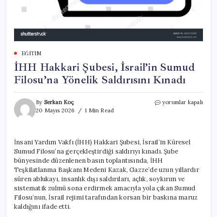
EĞITIM
İHH Hakkari Şubesi, İsrail’in Sumud
Filosu’na Yönelik Saldırısını Kınadı
İHH
By
Serkan Koç
yorumlar kapalı
Hakkari
20 Mayıs 2026
1 Min Read
Şubesi,
İsrail’in
Sumud
İnsani Yardım Vakfı (İHH) Hakkari Şubesi, İsrail’in Küresel
Filosu’na
Sumud Filosu’na gerçekleştirdiği saldırıyı kınadı. Şube
Yönelik
Saldırısını
bünyesinde düzenlenen basın toplantısında, İHH
Kınadı
Teşkilatlanma Başkanı Medeni Kazak, Gazze’de uzun yıllardır
için
süren ablukayı, insanlık dışı saldırıları, açlık, soykırım ve
sistematik zulmü sona erdirmek amacıyla yola çıkan Sumud
Filosu’nun, İsrail rejimi tarafından korsan bir baskına maruz
kaldığını ifade etti.