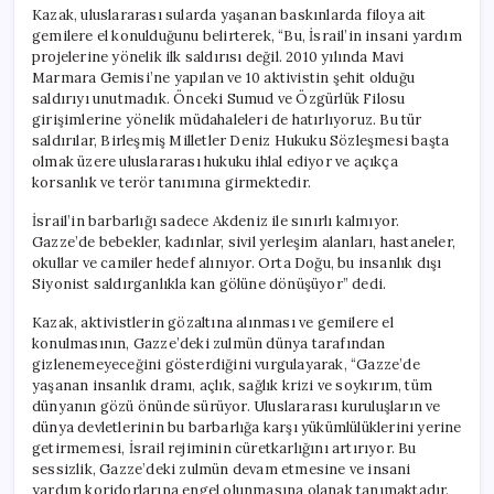
Kazak, uluslararası sularda yaşanan baskınlarda filoya ait
gemilere el konulduğunu belirterek, “Bu, İsrail’in insani yardım
projelerine yönelik ilk saldırısı değil. 2010 yılında Mavi
Marmara Gemisi’ne yapılan ve 10 aktivistin şehit olduğu
saldırıyı unutmadık. Önceki Sumud ve Özgürlük Filosu
girişimlerine yönelik müdahaleleri de hatırlıyoruz. Bu tür
saldırılar, Birleşmiş Milletler Deniz Hukuku Sözleşmesi başta
olmak üzere uluslararası hukuku ihlal ediyor ve açıkça
korsanlık ve terör tanımına girmektedir.
İsrail’in barbarlığı sadece Akdeniz ile sınırlı kalmıyor.
Gazze’de bebekler, kadınlar, sivil yerleşim alanları, hastaneler,
okullar ve camiler hedef alınıyor. Orta Doğu, bu insanlık dışı
Siyonist saldırganlıkla kan gölüne dönüşüyor” dedi.
Kazak, aktivistlerin gözaltına alınması ve gemilere el
konulmasının, Gazze’deki zulmün dünya tarafından
gizlenemeyeceğini gösterdiğini vurgulayarak, “Gazze’de
yaşanan insanlık dramı, açlık, sağlık krizi ve soykırım, tüm
dünyanın gözü önünde sürüyor. Uluslararası kuruluşların ve
dünya devletlerinin bu barbarlığa karşı yükümlülüklerini yerine
getirmemesi, İsrail rejiminin cüretkarlığını artırıyor. Bu
sessizlik, Gazze’deki zulmün devam etmesine ve insani
yardım koridorlarına engel olunmasına olanak tanımaktadır.