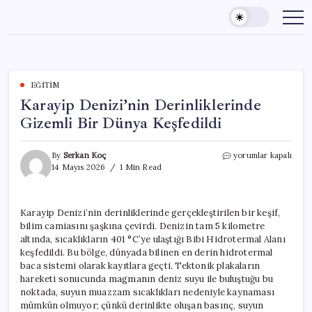
Skip
to
content
EĞITIM
Karayip Denizi’nin Derinliklerinde
Gizemli Bir Dünya Keşfedildi
Karayip
By
Serkan Koç
yorumlar kapalı
Denizi’nin
14 Mayıs 2026
1 Min Read
Derinliklerinde
Gizemli
Bir
Karayip Denizi’nin derinliklerinde gerçekleştirilen bir keşif,
Dünya
bilim camiasını şaşkına çevirdi. Denizin tam 5 kilometre
Keşfedildi
için
altında, sıcaklıkların 401 °C’ye ulaştığı Bibi Hidrotermal Alanı
keşfedildi. Bu bölge, dünyada bilinen en derin hidrotermal
baca sistemi olarak kayıtlara geçti. Tektonik plakaların
hareketi sonucunda magmanın deniz suyu ile buluştuğu bu
noktada, suyun muazzam sıcaklıkları nedeniyle kaynaması
mümkün olmuyor; çünkü derinlikte oluşan basınç, suyun