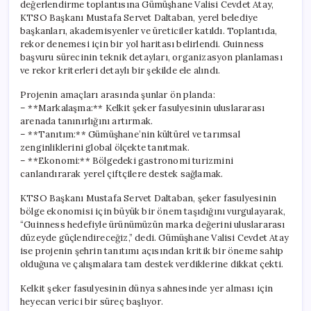
değerlendirme toplantısına Gümüşhane Valisi Cevdet Atay,
KTSO Başkanı Mustafa Servet Daltaban, yerel belediye
başkanları, akademisyenler ve üreticiler katıldı. Toplantıda,
rekor denemesi için bir yol haritası belirlendi. Guinness
başvuru sürecinin teknik detayları, organizasyon planlaması
ve rekor kriterleri detaylı bir şekilde ele alındı.
Projenin amaçları arasında şunlar ön planda:
– **Markalaşma:** Kelkit şeker fasulyesinin uluslararası
arenada tanınırlığını artırmak.
– **Tanıtım:** Gümüşhane’nin kültürel ve tarımsal
zenginliklerini global ölçekte tanıtmak.
– **Ekonomi:** Bölgedeki gastronomi turizmini
canlandırarak yerel çiftçilere destek sağlamak.
KTSO Başkanı Mustafa Servet Daltaban, şeker fasulyesinin
bölge ekonomisi için büyük bir önem taşıdığını vurgulayarak,
“Guinness hedefiyle ürünümüzün marka değerini uluslararası
düzeyde güçlendireceğiz,” dedi. Gümüşhane Valisi Cevdet Atay
ise projenin şehrin tanıtımı açısından kritik bir öneme sahip
olduğuna ve çalışmalara tam destek verdiklerine dikkat çekti.
Kelkit şeker fasulyesinin dünya sahnesinde yer alması için
heyecan verici bir süreç başlıyor.