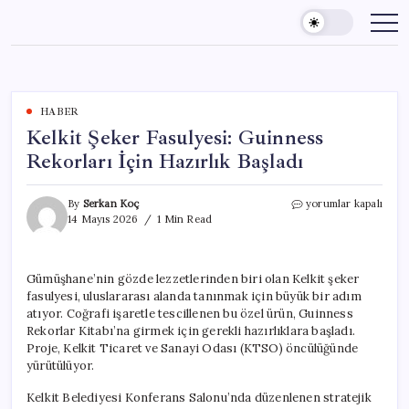
Skip
to
content
HABER
Kelkit Şeker Fasulyesi: Guinness
Rekorları İçin Hazırlık Başladı
Kelkit
By
Serkan Koç
yorumlar kapalı
Şeker
14 Mayıs 2026
1 Min Read
Fasulyesi:
Guinness
Rekorları
Gümüşhane’nin gözde lezzetlerinden biri olan Kelkit şeker
İçin
fasulyesi, uluslararası alanda tanınmak için büyük bir adım
Hazırlık
Başladı
atıyor. Coğrafi işaretle tescillenen bu özel ürün, Guinness
için
Rekorlar Kitabı’na girmek için gerekli hazırlıklara başladı.
Proje, Kelkit Ticaret ve Sanayi Odası (KTSO) öncülüğünde
yürütülüyor.
Kelkit Belediyesi Konferans Salonu’nda düzenlenen stratejik