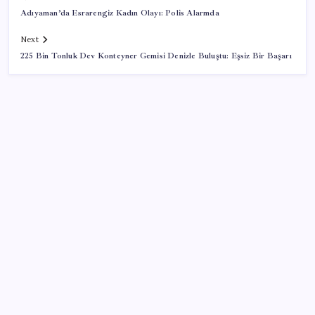
Adıyaman’da Esrarengiz Kadın Olayı: Polis Alarmda
Next
225 Bin Tonluk Dev Konteyner Gemisi Denizle Buluştu: Eşsiz Bir Başarı
SON YAZILAR
Pixel Telefonlara Yapay Zeka Destekli Saat
Tasarımları Geliyor
Copilot için radikal karar: Microsoft logoyu
değiştiriyor!