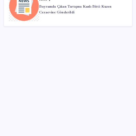
Bayramda Çıkan Tartışma Kanlı Bitti: Kuzen
Cezaevine Gönderildi
SON YAZILAR
Sinem Dedetaş, Sibel Tan Çetinkaya’yı tebrik etti
Pekin’de parklara aşırı sıcaklarda görev yapacak 72
robot yerleştirildi
Mafia: The Old Country için Man of Honor Gümbür
Gümbür Geliyor