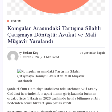
EĞITIM
Komşular Arasındaki Tartışma Silahlı
Çatışmaya Dönüştü: Avukat ve Mali
Müşavir Yaralandı
Komşular
By
Serkan Koç
yorumlar kapalı
Arasındaki
1 Haziran 2026
1 Min Read
Tartışma
Silahlı
Çatışmaya
Dönüştü:
Avukat
ve
Mali
Şanlıurfa’nın Hamidiye Mahallesi’nde, Mehmet Akif Ersoy
Müşavir
Caddesi üzerindeki bir apartmanın giriş katında bulunan
Yaralandı
ortak ofiste, 1 Haziran 2026 tarihinde henüz bilinmeyen bir
için
nedenden ötürü bir tartışma patlak verdi.
Tartışma, avukat R.T. ile mali müşavir Ü.T. ve apartmanın 3.