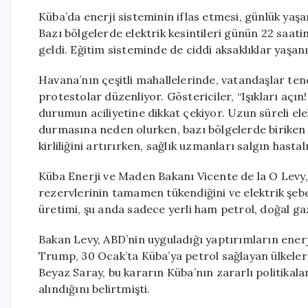
Küba’da enerji sisteminin iflas etmesi, günlük yaş
Bazı bölgelerde elektrik kesintileri günün 22 saat
geldi. Eğitim sisteminde de ciddi aksaklıklar yaşan
Havana’nın çeşitli mahallelerinde, vatandaşlar ten
protestolar düzenliyor. Göstericiler, “Işıkları açın!
durumun aciliyetine dikkat çekiyor. Uzun süreli ele
durmasına neden olurken, bazı bölgelerde biriken 
kirliliğini artırırken, sağlık uzmanları salgın hast
Küba Enerji ve Maden Bakanı Vicente de la O Levy,
rezervlerinin tamamen tükendiğini ve elektrik şebe
üretimi, şu anda sadece yerli ham petrol, doğal gaz
Bakan Levy, ABD’nin uyguladığı yaptırımların enerji
Trump, 30 Ocak’ta Küba’ya petrol sağlayan ülkeler
Beyaz Saray, bu kararın Küba’nın zararlı politikal
alındığını belirtmişti.