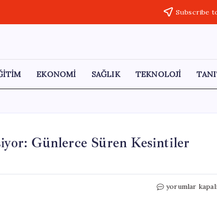
Subscribe t
ĞİTİM
EKONOMİ
SAĞLIK
TEKNOLOJİ
TANI
iyor: Günlerce Süren Kesintiler
Küba’da
yorumlar kapal
Elektrik
Krizi
Derinleşiyor: