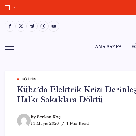
Skip
-
to
content
https://www.facebook.com/
https://twitter.com/
https://t.me/
https://www.instagram.com/
https://youtube.com/
ANA SAYFA
E
EĞITIM
Küba’da Elektrik Krizi Derinleş
Halkı Sokaklara Döktü
By
Serkan Koç
14 Mayıs 2026
1 Min Read