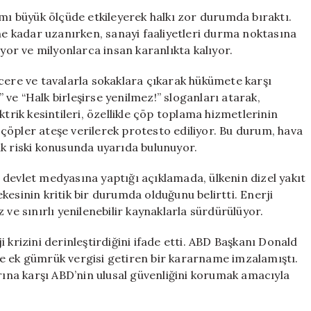
Günlerce
amı büyük ölçüde etkileyerek halkı zor durumda bıraktı.
Süren
ine kadar uzanırken, sanayi faaliyetleri durma noktasına
Kesintiler
ıyor ve milyonlarca insan karanlıkta kalıyor.
Halkı
Sokaklara
cere ve tavalarla sokaklara çıkarak hükümete karşı
Döktü
” ve “Halk birleşirse yenilmez!” sloganları atarak,
için
ktrik kesintileri, özellikle çöp toplama hizmetlerinin
çöpler ateşe verilerek protesto ediliyor. Bu durum, hava
alık riski konusunda uyarıda bulunuyor.
 devlet medyasına yaptığı açıklamada, ülkenin dizel yakıt
kesinin kritik bir durumda olduğunu belirtti. Enerji
 ve sınırlı yenilenebilir kaynaklarla sürdürülüyor.
 krizini derinleştirdiğini ifade etti. ABD Başkanı Donald
e ek gümrük vergisi getiren bir kararname imzalamıştı.
arına karşı ABD’nin ulusal güvenliğini korumak amacıyla