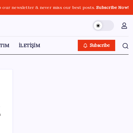
o our newsletter & never miss our best posts.
Subscribe Now!
TIM
İLETİŞİM
Subscribe
SON YAZILAR
ı
YÖK’ten uluslararası mezunlara 2 yıllık
ikamet hakkı