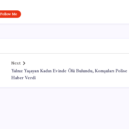
Follow Me
Next
Yalnız Yaşayan Kadın Evinde Ölü Bulundu, Komşuları Polise
Haber Verdi
Office Lisans Satın Al