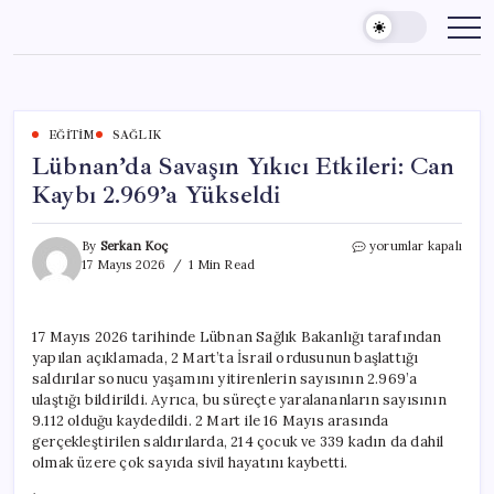
Skip
to
content
EĞITIM
SAĞLIK
Lübnan’da Savaşın Yıkıcı Etkileri: Can
Kaybı 2.969’a Yükseldi
Lübnan’da
By
Serkan Koç
yorumlar kapalı
Savaşın
17 Mayıs 2026
1 Min Read
Yıkıcı
Etkileri:
Can
17 Mayıs 2026 tarihinde Lübnan Sağlık Bakanlığı tarafından
Kaybı
yapılan açıklamada, 2 Mart’ta İsrail ordusunun başlattığı
2.969’a
Yükseldi
saldırılar sonucu yaşamını yitirenlerin sayısının 2.969’a
için
ulaştığı bildirildi. Ayrıca, bu süreçte yaralananların sayısının
9.112 olduğu kaydedildi. 2 Mart ile 16 Mayıs arasında
gerçekleştirilen saldırılarda, 214 çocuk ve 339 kadın da dahil
olmak üzere çok sayıda sivil hayatını kaybetti.