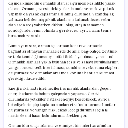
dışında kimsenin ormanlık alanlara girmesi kesinlikle yasak
olacak. Orman çevresindeki yollarda mola vermek ve piknik
yapmak da yasak kapsamına alınmış durumda. Vatandaşlar,
yalnızca belirlenmiş piknik alanlarını kullanabilecek ve bu
alanlarda ateş yakarken dikkatli olup, ateşin tamamen
söndüğünden emin olmaları gerekecek; ayrıca alanı temiz
bırakmak zorunlu.
Bunun yanı sıra, orman içi, orman kenarı ve ormanla
bağlantısı olmayan mahallelerde de anız, bağ-bahçe, zeytinlik
ve tarla temizliği amacıyla bitki örtüsü yakılması yasaklandı.
Ormanlık alanlara yakın bulunan tesis ve sanayi kuruluşlarının
yangın öncesi tedbirleri alması, söndürme ve koruma ekipleri
oluşturması ve ormanlar arasında koruma bantları kurması
gerektiği ifade edildi.
Enerji nakil hattı işletmecileri, ormanlık alanlardan geçen
enerji hatlarında bakım çalışmaları yapacak. Gerekli
durumlarda yetkililer, hattaki enerjiyi kesebilecek. Ayrıca,
belediyelerin çöp toplama alanları etrafında koruma bantları
oluşturması ve yangın riski çıkabileceği durumlar için iş
makinelerini hazır bulundurması bekleniyor.
Orman idaresi, jandarma ve emniyet birimleri tarafından