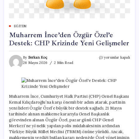
EĞITIM
Muharrem İnce’den Özgür Özel’e
Destek: CHP Krizinde Yeni Gelişmeler
Muharrem
By
Serkan Koç
yorumlar kapalı
İnce’den
26 Mayıs 2026
2 Min Read
Özgür
Özel’e
Destek:
CHP
Krizinde
Yeni
Muharrem İnce, Cumhuriyet Halk Partisi (CHP) Genel Başkanı
Gelişmeler
Kemal Kılıçdaroğlu’na karşı önemli bir adım atarak, partinin
için
yeni lideri Özgür Özel’e büyük bir destek sağladı. 21 Mayıs
tarihinde alınan mahkeme kararıyla Genel Başkanlık
görevinden alınan Özgür Özel, pazar günü CHP Genel
Merkezi’ne yönelik yapılan polis müdahalesinin ardından
Türkiye Büyük Millet Meclisi (TBMM) önüne yürüdü. Ancak,
mahkemenin verdiği butlan kararı nedeniyle Özel yönetiminin