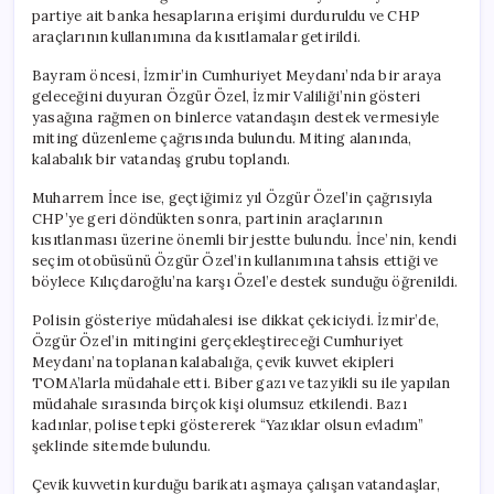
partiye ait banka hesaplarına erişimi durduruldu ve CHP
araçlarının kullanımına da kısıtlamalar getirildi.
Bayram öncesi, İzmir’in Cumhuriyet Meydanı’nda bir araya
geleceğini duyuran Özgür Özel, İzmir Valiliği’nin gösteri
yasağına rağmen on binlerce vatandaşın destek vermesiyle
miting düzenleme çağrısında bulundu. Miting alanında,
kalabalık bir vatandaş grubu toplandı.
Muharrem İnce ise, geçtiğimiz yıl Özgür Özel’in çağrısıyla
CHP’ye geri döndükten sonra, partinin araçlarının
kısıtlanması üzerine önemli bir jestte bulundu. İnce’nin, kendi
seçim otobüsünü Özgür Özel’in kullanımına tahsis ettiği ve
böylece Kılıçdaroğlu’na karşı Özel’e destek sunduğu öğrenildi.
Polisin gösteriye müdahalesi ise dikkat çekiciydi. İzmir’de,
Özgür Özel’in mitingini gerçekleştireceği Cumhuriyet
Meydanı’na toplanan kalabalığa, çevik kuvvet ekipleri
TOMA’larla müdahale etti. Biber gazı ve tazyikli su ile yapılan
müdahale sırasında birçok kişi olumsuz etkilendi. Bazı
kadınlar, polise tepki göstererek “Yazıklar olsun evladım”
şeklinde sitemde bulundu.
Çevik kuvvetin kurduğu barikatı aşmaya çalışan vatandaşlar,