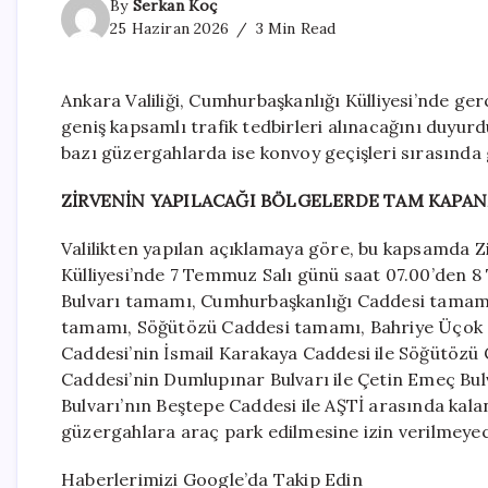
By
Serkan Koç
25 Haziran 2026
3 Min Read
Ankara Valiliği, Cumhurbaşkanlığı Külliyesi’nde ger
geniş kapsamlı trafik tedbirleri alınacağını duyur
bazı güzergahlarda ise konvoy geçişleri sırasında 
ZİRVENİN YAPILACAĞI BÖLGELERDE TAM KAPA
Valilikten yapılan açıklamaya göre, bu kapsamda Z
Külliyesi’nde 7 Temmuz Salı günü saat 07.00’den
Bulvarı tamamı, Cumhurbaşkanlığı Caddesi tamamı
tamamı, Söğütözü Caddesi tamamı, Bahriye Üçok 
Caddesi’nin İsmail Karakaya Caddesi ile Söğütözü
Caddesi’nin Dumlupınar Bulvarı ile Çetin Emeç Bu
Bulvarı’nın Beştepe Caddesi ile AŞTİ arasında kala
güzergahlara araç park edilmesine izin verilmeyece
Haberlerimizi Google’da Takip Edin