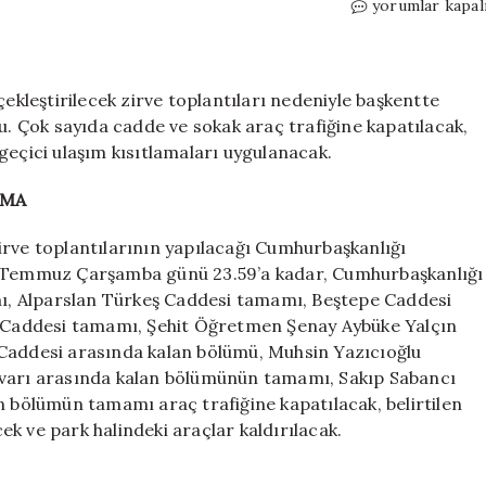
NATO
yorumlar kapal
Zirvesi
kapsamında
Ankara’da
trafiğe
çekleştirilecek zirve toplantıları nedeniyle başkentte
kapatılacak
du. Çok sayıda cadde ve sokak araç trafiğine kapatılacak,
ve
geçici ulaşım kısıtlamaları uygulanacak.
alternatif
olarak
NMA
kullanılacak
yollar
irve toplantılarının yapılacağı Cumhurbaşkanlığı
belli
 8 Temmuz Çarşamba günü 23.59’a kadar, Cumhurbaşkanlığı
oldu
, Alparslan Türkeş Caddesi tamamı, Beştepe Caddesi
için
Caddesi tamamı, Şehit Öğretmen Şenay Aybüke Yalçın
 Caddesi arasında kalan bölümü, Muhsin Yazıcıoğlu
lvarı arasında kalan bölümünün tamamı, Sakıp Sabancı
n bölümün tamamı araç trafiğine kapatılacak, belirtilen
k ve park halindeki araçlar kaldırılacak.