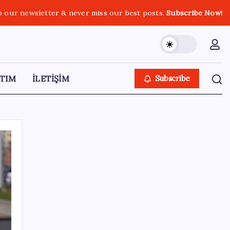
o our newsletter & never miss our best posts.
Subscribe Now!
TIM
İLETİŞİM
Subscribe
SON YAZILAR
Tüm dünyaya ‘tatil daveti’