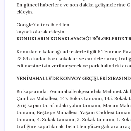
En güncel haberlere ve son dakika gelişmelerine Go
ekleyin.
Google’da tercih edilen
kaynak olarak ekleyin
KONUKLARIN KONAKLAYACAĞI BÖLGELERDE TR
Konukların kalacağı adreslerle ilgili 6 Temmuz 
23.59’a kadar bazı sokaklar ve caddeler araç trafi
edilmesine izin verilmeyecek ve park halindeki araç
YENİMAHALLE’DE KONVOY GEÇİŞLERİ SIRASIN
Bu kapsamda, Yenimahalle ilçesindeki Mehmet Akif
Çamlıca Mahallesi, 147. Sokak tamamı, 145. Sokak
giriş kapısı tarafındaki yolun tamamı, Macun Maha
tamamı, Beştepe Mahallesi, Yaşam Caddesi tamamı
tamamı, 4. Sokak tamamı, 3. Sokak tamamı, 1. So
trafiğine kapatılacak, belirtilen güzergahlara araç