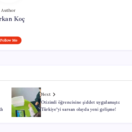
Author
rkan Koç
Follow Me
Next
Otizimli öğrencisine şiddet uygulamıştı:
dı
Türkiye’yi sarsan olayda yeni gelişme!