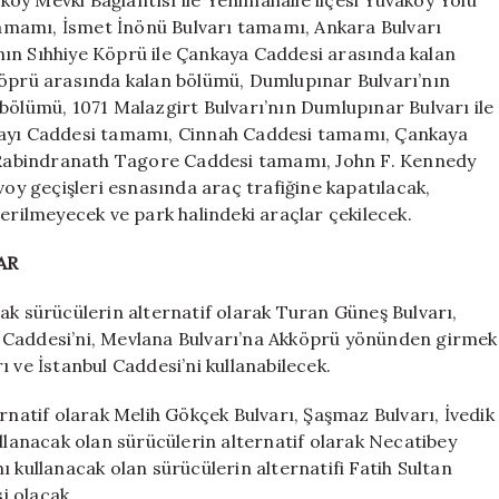
öy Mevki Bağlantısı ile Yenimahalle ilçesi Yuvaköy Yolu
amamı, İsmet İnönü Bulvarı tamamı, Ankara Bulvarı
nın Sıhhiye Köprü ile Çankaya Caddesi arasında kalan
köprü arasında kalan bölümü, Dumlupınar Bulvarı’nın
bölümü, 1071 Malazgirt Bulvarı’nın Dumlupınar Bulvarı ile
ılayı Caddesi tamamı, Cinnah Caddesi tamamı, Çankaya
Rabindranath Tagore Caddesi tamamı, John F. Kennedy
y geçişleri esnasında araç trafiğine kapatılacak,
verilmeyecek ve park halindeki araçlar çekilecek.
AR
ak sürücülerin alternatif olarak Turan Güneş Bulvarı,
 Caddesi’ni, Mevlana Bulvarı’na Akköprü yönünden girmek
 ve İstanbul Caddesi’ni kullanabilecek.
rnatif olarak Melih Gökçek Bulvarı, Şaşmaz Bulvarı, İvedik
ullanacak olan sürücülerin alternatif olarak Necatibey
 kullanacak olan sürücülerin alternatifi Fatih Sultan
i olacak.