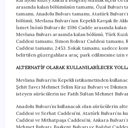
Karayolu Kuzey Ankara Bölgesi) Mamak ilçesi Ortak
arasında kalan bölümünün tamamı, Özal Bulvarı t
tamamı, Anadolu Bulvarı tamamı, Atatürk Bulvarı’
bölümü, Mevlana Bulvarı’nın Kepekli Kavşak ile Ak
İsmet İnönü Bulvarı ile 1596 Cadde arasında kalan 
Mevlana Bulvarı arasında kalan bölümü, Türk Kız
Caddesi tamamı, Simon Bolivar Caddesi tamamı, 
Caddesi tamamı, 2453. Sokak tamamı, sadece konvo
belirtilen güzergahlara araç park edilmesine izin 
ALTERNATİF OLARAK KULLANILABİLECEK YOLL
Mevlana Bulvarı’nı Kepekli istikametinden kullanac
Şehit Savcı Mehmet Selim Kiraz Bulvarı ve Dikmen
isteyen sürücülerin ise Fatih Sultan Mehmet Bulvarı
Anadolu Bulvarı’nı kullanacak olan sürücülerin alte
Caddesi ve Serhat Caddesi’ni, Atatürk Bulvarı’nı k
Caddesi ve Mithatpaşa Caddesi’ni, Ankara Bulvarı’nı
Mehmet Bulvarı, Başkent Bulvarı ve Bağdat Caddes