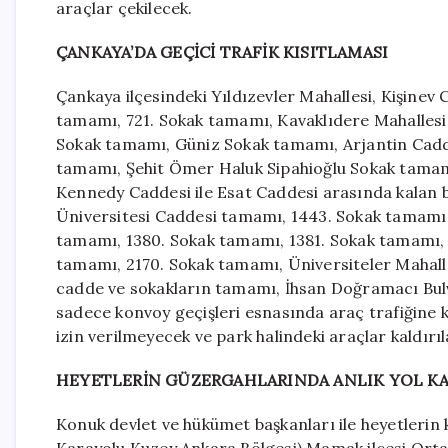
araçlar çekilecek.
ÇANKAYA’DA GEÇİCİ TRAFİK KISITLAMASI
Çankaya ilçesindeki Yıldızevler Mahallesi, Kişine
tamamı, 721. Sokak tamamı, Kavaklıdere Mahallesi
Sokak tamamı, Güniz Sokak tamamı, Arjantin Cad
tamamı, Şehit Ömer Haluk Sipahioğlu Sokak tamamı
Kennedy Caddesi ile Esat Caddesi arasında kalan 
Üniversitesi Caddesi tamamı, 1443. Sokak tamamı 
tamamı, 1380. Sokak tamamı, 1381. Sokak tamamı, 
tamamı, 2170. Sokak tamamı, Üniversiteler Mahalle
cadde ve sokakların tamamı, İhsan Doğramacı Bu
sadece konvoy geçişleri esnasında araç trafiğine k
izin verilmeyecek ve park halindeki araçlar kaldırıl
HEYETLERİN GÜZERGAHLARINDA ANLIK YOL K
Konuk devlet ve hükümet başkanları ile heyetlerin