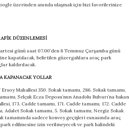
ogle üzerinden anında ulaşmak için bizi favorilerinize
AFİK DÜZENLEMESİ
Pazartesi günü saat 07.00’den 8 Temmuz Çarşamba günü
ğine kapatılacak, belirtilen güzergahlara araç park
lar kaldırılacak.
DA KAPANACAK YOLLAR
 Ersoy Mahallesi 350. Sokak tamamı, 286. Sokak tamamı,
 tamamı, Selçuk Ecza Deposu’nun Anadolu Bulvarı’na bakan
llesi, 173. Cadde tamamı, 171. Cadde tamamı, 172. Cadde
, Adalet Sokak tamamı, 5. Sokak tamamı, Nergiz Sokak
kak tamamında sadece konvoy geçişleri esnasında araç
 park edilmesine izin verilmeyecek ve park halindeki