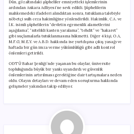
Dün, gözaltındaki şüpheliler emniyetteki işlemlerinin
ardından Ankara Adliyesi’ne sevk edildi. Şüphelilerin
mahkemedeki ifadeleri alındıktan sonra, tutuklama talebiyle
nöbetçi sulh ceza hakimliğine yönlendirildi. Hakimlik, C.A. ve
İ.K. isimli şüphelilerin “devletin egemenlik alametlerini
aşağılama”, “nitelikli kasten yaralama”, “tehdit” ve “hakaret”
gibi suçlamalarla tutuklanmasına hükmetti. Diğer 4 kişi, O.A,
M.F.G, M.E.Y. ve A.B.D. hakkında ise yurtdışına çıkış yasağı ve
haftada bir gün imza verme yükümlülüğü gibi adli kontrol
önlemleri getirildi.
ODTÜ Bahar Şenliği’nde yaşanan bu olaylar, üniversite
topluluğunda büyük bir yankı uyandırdı ve güvenlik
önlemlerinin artırılması gerektiğine dair tartışmalara neden
oldu. Olayın detayları ve devam eden soruşturma hakkında
gelişmeler yakından takip ediliyor.