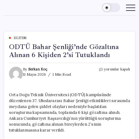
Skip
to
content
EĞITIM
ODTÜ Bahar Şenliği’nde Gözaltına
Alınan 6 Kişiden 2’si Tutuklandı
ODTÜ
By
Serkan Koç
yorumlar kapalı
Bahar
11 Mayıs 2026
1 Min Read
Şenliği’nde
Gözaltına
Alınan
Orta Doğu Teknik Üniversitesi (ODTÜ) kampüsünde
6
düzenlenen 37. Uluslararası Bahar Şenliği etkinlikleri sırasında
Kişiden
2’si
meydana gelen şiddet olayları nedeniyle başlatılan
Tutuklandı
soruşturma kapsamında, toplamda 6 kişi gözaltına alındı.
için
Ankara Cumhuriyet Başsavcılığı’nın yürüttüğü soruşturma
sonucunda, gözaltına alınan bireylerden 2’sinin
tutuklanmasına karar verildi.