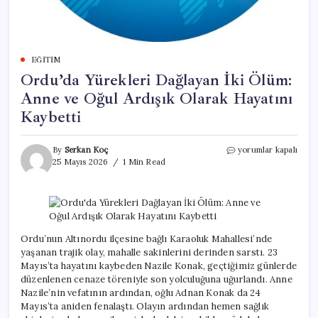
EĞITIM
Ordu’da Yürekleri Dağlayan İki Ölüm:
Anne ve Oğul Ardışık Olarak Hayatını
Kaybetti
Ordu’da
By
Serkan Koç
yorumlar kapalı
Yürekleri
25 Mayıs 2026
1 Min Read
Dağlayan
İki
Ölüm:
Anne
ve
Oğul
Ordu’nun Altınordu ilçesine bağlı Karaoluk Mahallesi’nde
Ardışık
yaşanan trajik olay, mahalle sakinlerini derinden sarstı. 23
Olarak
Mayıs’ta hayatını kaybeden Nazile Konak, geçtiğimiz günlerde
Hayatını
düzenlenen cenaze töreniyle son yolculuğuna uğurlandı. Anne
Kaybetti
Nazile’nin vefatının ardından, oğlu Adnan Konak da 24
için
Mayıs’ta aniden fenalaştı. Olayın ardından hemen sağlık