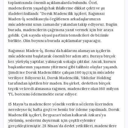
toplantısında önemli açıklamalarda bulundu. Özel,
Sözler
Tutulmuyor!”**
madencilerin yaşadığı hak ihlallerine dikkat çekti ve şu
için
ifadeleri kullandı: “Doruk Madencilik işçileri, Bağımsız
Maden-İş sendikasıyla örgütlenen arkadaşlarımızın
mücadelesini uzun zamandır yakından takip ediyoruz. Bugün
burada, madencilerin çağrısına yanıt vermek için bir araya
geldik. Çok sayıda siyasi partinin temsilcileri de bizimle
birlikte. Gün boyunca burada açıklamalar yapacağız.
Bağımsız Maden-İş, Soma’da haklarını alamayan işçilerin
mücadelesini başlatarak önemli bir adım attı. Buraya birçok
kez yürüyüş yaptılar, yalınayak sokağa çıktılar. Ancak, kurucu
başkanlarının yaşamını yitirmesi gibi talihsiz olaylar yaşandı.
Şimdi ise Doruk Madencilikte çalışan 160 işçi için mücadele
veriliyor. Biliyoruz ki, Doruk Madencilik, Yıldızlar Holding
tarafından işletilen bir maden. Bu şirket, devletten birçok
teşvik ve kredi almasına rağmen, madencilere olan 160 milyon
TL borcunu ödememekte ısrar ediyor.
15 Mayıs’ta madencilere yönelik verilen sözlerin üzerinden
neredeyse üç hafta geçti ve henüz bir ödeme yapılmadı. Doruk
Madencilik işçileri, Beypazarı’ndan kalkarak Ankara’ya
yürümüş, seslerini duyurmak için çeşitli eylemler
gerçekleştirmiştir. 28 Nisan’da devlet yetkilileri, madencilere