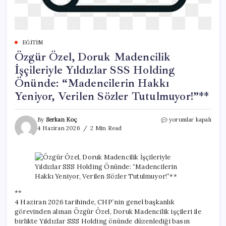
EĞITIM
Özgür Özel, Doruk Madencilik
İşçileriyle Yıldızlar SSS Holding
Önünde: “Madencilerin Hakkı
Yeniyor, Verilen Sözler Tutulmuyor!”**
Özgür
By
Serkan Koç
yorumlar kapalı
Özel,
4 Haziran 2026
2 Min Read
Doruk
Madencilik
İşçileriyle
Yıldızlar
SSS
Holding
Önünde:
**
“Madencilerin
4 Haziran 2026 tarihinde, CHP’nin genel başkanlık
Hakkı
görevinden alınan Özgür Özel, Doruk Madencilik işçileri ile
Yeniyor,
birlikte Yıldızlar SSS Holding önünde düzenlediği basın
Verilen