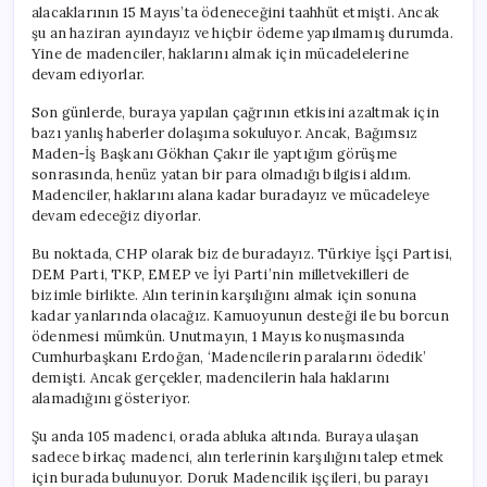
alacaklarının 15 Mayıs’ta ödeneceğini taahhüt etmişti. Ancak
şu an haziran ayındayız ve hiçbir ödeme yapılmamış durumda.
Yine de madenciler, haklarını almak için mücadelelerine
devam ediyorlar.
Son günlerde, buraya yapılan çağrının etkisini azaltmak için
bazı yanlış haberler dolaşıma sokuluyor. Ancak, Bağımsız
Maden-İş Başkanı Gökhan Çakır ile yaptığım görüşme
sonrasında, henüz yatan bir para olmadığı bilgisi aldım.
Madenciler, haklarını alana kadar buradayız ve mücadeleye
devam edeceğiz diyorlar.
Bu noktada, CHP olarak biz de buradayız. Türkiye İşçi Partisi,
DEM Parti, TKP, EMEP ve İyi Parti’nin milletvekilleri de
bizimle birlikte. Alın terinin karşılığını almak için sonuna
kadar yanlarında olacağız. Kamuoyunun desteği ile bu borcun
ödenmesi mümkün. Unutmayın, 1 Mayıs konuşmasında
Cumhurbaşkanı Erdoğan, ‘Madencilerin paralarını ödedik’
demişti. Ancak gerçekler, madencilerin hala haklarını
alamadığını gösteriyor.
Şu anda 105 madenci, orada abluka altında. Buraya ulaşan
sadece birkaç madenci, alın terlerinin karşılığını talep etmek
için burada bulunuyor. Doruk Madencilik işçileri, bu parayı