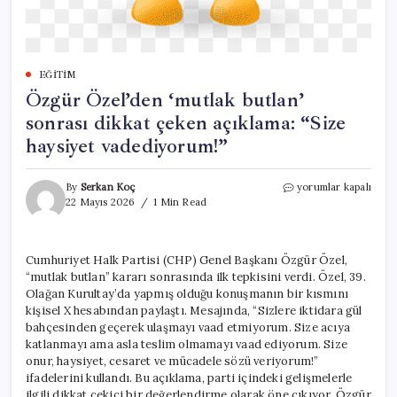
EĞITIM
Özgür Özel’den ‘mutlak butlan’
sonrası dikkat çeken açıklama: “Size
haysiyet vadediyorum!”
Özgür
By
Serkan Koç
yorumlar kapalı
Özel’den
22 Mayıs 2026
1 Min Read
‘mutlak
butlan’
sonrası
Cumhuriyet Halk Partisi (CHP) Genel Başkanı Özgür Özel,
dikkat
“mutlak butlan” kararı sonrasında ilk tepkisini verdi. Özel, 39.
çeken
açıklama:
Olağan Kurultay’da yapmış olduğu konuşmanın bir kısmını
“Size
kişisel X hesabından paylaştı. Mesajında, “Sizlere iktidara gül
haysiyet
bahçesinden geçerek ulaşmayı vaad etmiyorum. Size acıya
vadediyorum!”
katlanmayı ama asla teslim olmamayı vaad ediyorum. Size
için
onur, haysiyet, cesaret ve mücadele sözü veriyorum!”
ifadelerini kullandı. Bu açıklama, parti içindeki gelişmelerle
ilgili dikkat çekici bir değerlendirme olarak öne çıkıyor. Özgür