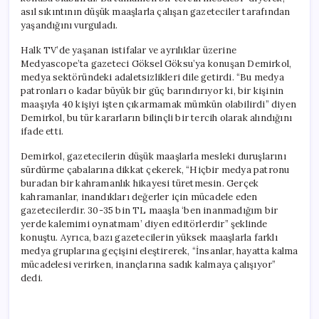
asıl sıkıntının düşük maaşlarla çalışan gazeteciler tarafından
yaşandığını vurguladı.
Halk TV’de yaşanan istifalar ve ayrılıklar üzerine
Medyascope’ta gazeteci Göksel Göksu’ya konuşan Demirkol,
medya sektöründeki adaletsizlikleri dile getirdi. “Bu medya
patronları o kadar büyük bir güç barındırıyor ki, bir kişinin
maaşıyla 40 kişiyi işten çıkarmamak mümkün olabilirdi” diyen
Demirkol, bu tür kararların bilinçli bir tercih olarak alındığını
ifade etti.
Demirkol, gazetecilerin düşük maaşlarla mesleki duruşlarını
sürdürme çabalarına dikkat çekerek, “Hiçbir medya patronu
buradan bir kahramanlık hikayesi türetmesin. Gerçek
kahramanlar, inandıkları değerler için mücadele eden
gazetecilerdir. 30-35 bin TL maaşla ‘ben inanmadığım bir
yerde kalemimi oynatmam’ diyen editörlerdir” şeklinde
konuştu. Ayrıca, bazı gazetecilerin yüksek maaşlarla farklı
medya gruplarına geçişini eleştirerek, “İnsanlar, hayatta kalma
mücadelesi verirken, inançlarına sadık kalmaya çalışıyor”
dedi.