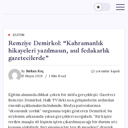
Skip
to
content
EĞITIM
Remziye Demirkol: “Kahramanlık
hikayeleri yazılmasın, asıl fedakarlık
gazetecilerde”
Remziye
By
Serkan Koç
yorumlar kapalı
Demirkol:
15 Mayıs 2026
1 Min Read
“Kahramanlık
hikayeleri
yazılmasın,
Eğitim alanında dikkat çeken bir istifa gerçekleşti. Gazeteci
asıl
Remziye Demirkol, Halk TV’deki son gelişmelerin ardından
fedakarlık
gazetecilerde”
önemli açıklamalarda bulundu. Medya patronlarının
için
“ekonomik zorluk” vurgusuna tepki gösteren Demirkol, bu
söylemin arkasında yatan gerçekleri sorguladı. “Bir kişiye
verilen maaşla 40 kişinin işten çıkarılmayacağı bir durum söz
konusu olabilirdi. Bu tamamen bir tercih meselesi” diyerek,