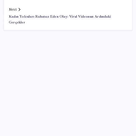
Next
Kadın Yolcuları Rahatsız Eden Olay: Viral Videonun Ardındaki
Gerçekler
SON YAZILAR
250 milyar $’lık Kerkük ortaklığı
ASELSAN’dan 6 ayda 88.5 milyar TL ciro
Sinem Dedetaş, Sibel Tan Çetinkaya’yı tebrik etti
Pekin’de parklara aşırı sıcaklarda görev yapacak 72