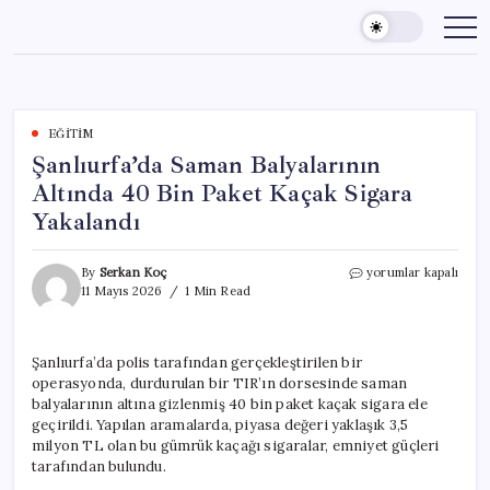
Skip
to
content
EĞITIM
Şanlıurfa’da Saman Balyalarının
Altında 40 Bin Paket Kaçak Sigara
Yakalandı
Şanlıurfa’da
By
Serkan Koç
yorumlar kapalı
Saman
11 Mayıs 2026
1 Min Read
Balyalarının
Altında
40
Şanlıurfa’da polis tarafından gerçekleştirilen bir
Bin
operasyonda, durdurulan bir TIR’ın dorsesinde saman
Paket
Kaçak
balyalarının altına gizlenmiş 40 bin paket kaçak sigara ele
Sigara
geçirildi. Yapılan aramalarda, piyasa değeri yaklaşık 3,5
Yakalandı
milyon TL olan bu gümrük kaçağı sigaralar, emniyet güçleri
için
tarafından bulundu.