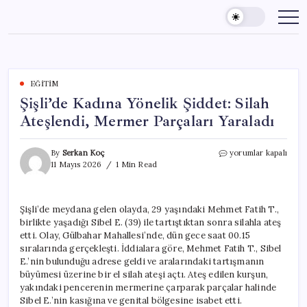
Skip
to
content
EĞITIM
Şişli’de Kadına Yönelik Şiddet: Silah
Ateşlendi, Mermer Parçaları Yaraladı
Şişli’de
By
Serkan Koç
yorumlar kapalı
Kadına
11 Mayıs 2026
1 Min Read
Yönelik
Şiddet:
Silah
Şişli’de meydana gelen olayda, 29 yaşındaki Mehmet Fatih T.,
Ateşlendi,
birlikte yaşadığı Sibel E. (39) ile tartıştıktan sonra silahla ateş
Mermer
Parçaları
etti. Olay, Gülbahar Mahallesi’nde, dün gece saat 00.15
Yaraladı
sıralarında gerçekleşti. İddialara göre, Mehmet Fatih T., Sibel
için
E.’nin bulunduğu adrese geldi ve aralarındaki tartışmanın
büyümesi üzerine bir el silah ateşi açtı. Ateş edilen kurşun,
yakındaki pencerenin mermerine çarparak parçalar halinde
Sibel E.’nin kasığına ve genital bölgesine isabet etti.