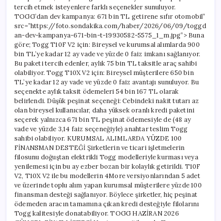
tercih etmek isteyenlere farklı seçenekler sunuluyor.
TOGG’dan dev kampanya: 671 bin TL getirene sıfır otomobil”
src=”https://foto.sondakika.com/haber/2026/06/09/toggd
an-dev-kampanya-671-bin-t-19930582-5575_1_m.jpg”> Buna
göre; Togg T10F V2 için: Bireysel ve kurumsal alımlarda 900
bin TL’ye kadar 12 ay vade ve yüzde 0 faiz imkanı sağlanıyor.
Bu paketi tercih edenler, aylık 75 bin TL taksitle araç sahibi
olabiliyor. Togg T10X V2 için: Bireysel müşterilere 650 bin
TL’ye kadar 12 ay vade ve yüzde 0 faiz avantajı sunuluyor. Bu
seçenekte aylık taksit ödemeleri 54 bin 167 TL olarak
belirlendi. Düşük peşinat seçeneği: Cebindeki nakit tutarı az
olan bireysel kullanıcılar, daha yüksek oranlı kredi paketini
seçerek yalnızca 671 bin TL peşinat ödemesiyle de (48 ay
vade ve yüzde 3,14 faiz seçeneğiyle) anahtar teslim Togg
sahibi olabiliyor. KURUMSAL ALIMLARDA YÜZDE 100
FİNANSMAN DESTEĞİ Şirketlerin ve ticari işletmelerin
filosunu doğuştan elektrikli Togg modelleriyle kurması veya
yenilemesi için bu ay ezber bozan bir kolaylık getirildi. T10F
V2, T10X V2 ile bu modellerin 4More versiyonlarından 5 adet
ve üzerinde toplu alım yapan kurumsal müşterilere yüzde 100
finansman desteği sağlanıyor. Böylece şirketler, hiç peşinat
ödemeden aracın tamamına çıkan kredi desteğiyle filolarını
Togg kalitesiyle donatabiliyor. TOGG HAZİRAN 2026