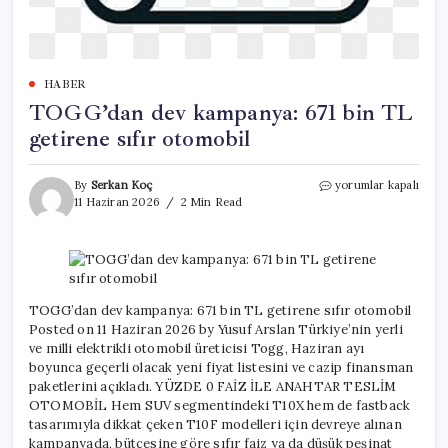
HABER
TOGG’dan dev kampanya: 671 bin TL
getirene sıfır otomobil
TOGG’dan
By
Serkan Koç
yorumlar kapalı
dev
11 Haziran 2026
2 Min Read
kampanya:
671
bin
TL
getirene
sıfır
TOGG’dan dev kampanya: 671 bin TL getirene sıfır otomobil
otomobil
Posted on 11 Haziran 2026 by Yusuf Arslan Türkiye’nin yerli
için
ve milli elektrikli otomobil üreticisi Togg, Haziran ayı
boyunca geçerli olacak yeni fiyat listesini ve cazip finansman
paketlerini açıkladı. YÜZDE 0 FAİZ İLE ANAHTAR TESLİM
OTOMOBİL Hem SUV segmentindeki T10X hem de fastback
tasarımıyla dikkat çeken T10F modelleri için devreye alınan
kampanyada, bütçesine göre sıfır faiz ya da düşük peşinat