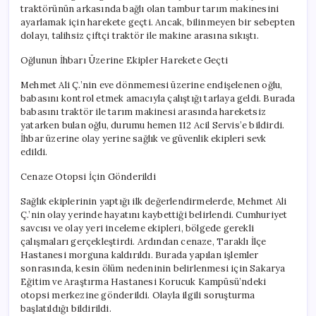
traktörünün arkasında bağlı olan tambur tarım makinesini
ayarlamak için harekete geçti. Ancak, bilinmeyen bir sebepten
dolayı, talihsiz çiftçi traktör ile makine arasına sıkıştı.
Oğlunun İhbarı Üzerine Ekipler Harekete Geçti
Mehmet Ali Ç.’nin eve dönmemesi üzerine endişelenen oğlu,
babasını kontrol etmek amacıyla çalıştığı tarlaya geldi. Burada
babasını traktör ile tarım makinesi arasında hareketsiz
yatarken bulan oğlu, durumu hemen 112 Acil Servis’e bildirdi.
İhbar üzerine olay yerine sağlık ve güvenlik ekipleri sevk
edildi.
Cenaze Otopsi İçin Gönderildi
Sağlık ekiplerinin yaptığı ilk değerlendirmelerde, Mehmet Ali
Ç.’nin olay yerinde hayatını kaybettiği belirlendi. Cumhuriyet
savcısı ve olay yeri inceleme ekipleri, bölgede gerekli
çalışmaları gerçekleştirdi. Ardından cenaze, Taraklı İlçe
Hastanesi morguna kaldırıldı. Burada yapılan işlemler
sonrasında, kesin ölüm nedeninin belirlenmesi için Sakarya
Eğitim ve Araştırma Hastanesi Korucuk Kampüsü’ndeki
otopsi merkezine gönderildi. Olayla ilgili soruşturma
başlatıldığı bildirildi.