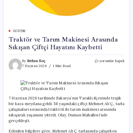
EĞITIM
Traktör ve Tarım Makinesi Arasında
Sıkışan Çiftçi Hayatını Kaybetti
Traktör
By
Serkan Koç
yorumlar kapalı
ve
7 Haziran 2026
1 Min Read
Tarım
Makinesi
Arasında
Sıkışan
Çiftçi
Hayatını
7 Haziran 2026 tarihinde Sakarya’nın Taraklı ilçesinde trajik
Kaybetti
bir kaza meydana geldi. 58 yaşındaki çiftçi Mehmet Ali Ç., tarla
için
çalışmaları sırasında traktörü ile tarım makinesi arasında
sıkışarak yaşamını yitirdi. Olay, Duman Mahallesi’nde
gerçekleşti.
Edinilen bilgilere göre, Mehmet Ali Ç. tarlasında çalışırken