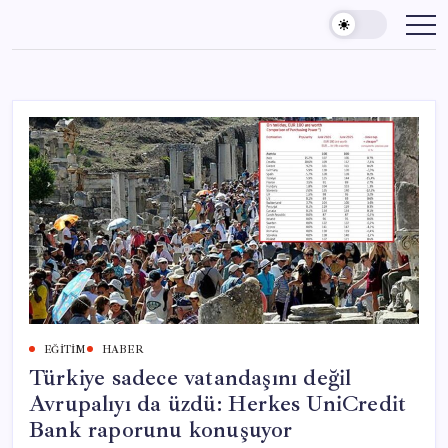
Skip
to
content
EĞITIM
HABER
Türkiye sadece vatandaşını değil
Avrupalıyı da üzdü: Herkes UniCredit
Bank raporunu konuşuyor