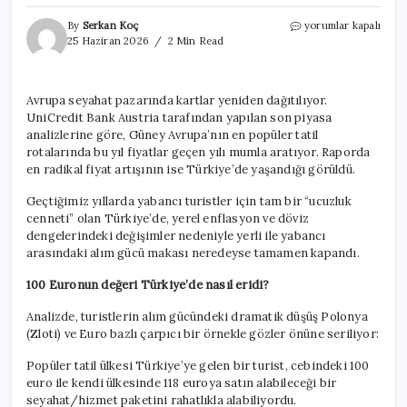
Türkiye
By
Serkan Koç
yorumlar kapalı
sadece
25 Haziran 2026
2 Min Read
vatandaşını
değil
Avrupalıyı
Avrupa seyahat pazarında kartlar yeniden dağıtılıyor.
da
UniCredit Bank Austria tarafından yapılan son piyasa
üzdü:
Herkes
analizlerine göre, Güney Avrupa’nın en popüler tatil
UniCredit
rotalarında bu yıl fiyatlar geçen yılı mumla aratıyor. Raporda
Bank
en radikal fiyat artışının ise Türkiye’de yaşandığı görüldü.
raporunu
konuşuyor
Geçtiğimiz yıllarda yabancı turistler için tam bir “ucuzluk
için
cenneti” olan Türkiye’de, yerel enflasyon ve döviz
dengelerindeki değişimler nedeniyle yerli ile yabancı
arasındaki alım gücü makası neredeyse tamamen kapandı.
100 Euronun değeri Türkiye’de nasıl eridi?
Analizde, turistlerin alım gücündeki dramatik düşüş Polonya
(Zloti) ve Euro bazlı çarpıcı bir örnekle gözler önüne seriliyor:
Popüler tatil ülkesi Türkiye’ye gelen bir turist, cebindeki 100
euro ile kendi ülkesinde 118 euroya satın alabileceği bir
seyahat/hizmet paketini rahatlıkla alabiliyordu.