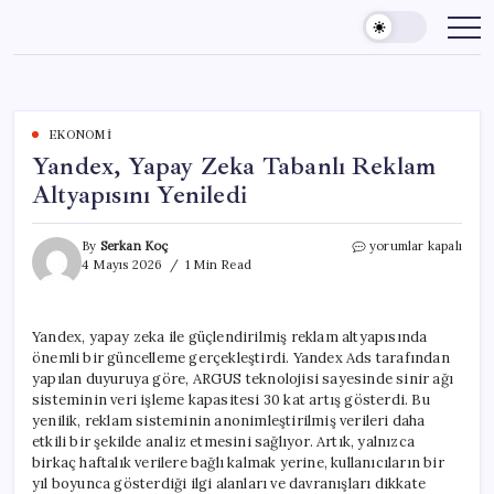
Skip
to
content
EKONOMI
Yandex, Yapay Zeka Tabanlı Reklam
Altyapısını Yeniledi
Yandex,
By
Serkan Koç
yorumlar kapalı
Yapay
4 Mayıs 2026
1 Min Read
Zeka
Tabanlı
Reklam
Yandex, yapay zeka ile güçlendirilmiş reklam altyapısında
Altyapısını
önemli bir güncelleme gerçekleştirdi. Yandex Ads tarafından
Yeniledi
için
yapılan duyuruya göre, ARGUS teknolojisi sayesinde sinir ağı
sisteminin veri işleme kapasitesi 30 kat artış gösterdi. Bu
yenilik, reklam sisteminin anonimleştirilmiş verileri daha
etkili bir şekilde analiz etmesini sağlıyor. Artık, yalnızca
birkaç haftalık verilere bağlı kalmak yerine, kullanıcıların bir
yıl boyunca gösterdiği ilgi alanları ve davranışları dikkate