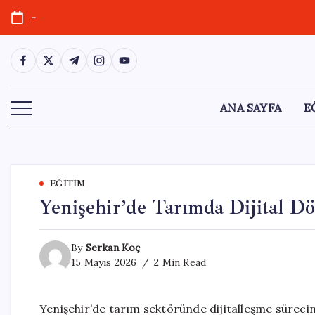
Skip
-
to
content
https://www.facebook.com/
https://twitter.com/
https://t.me/
https://www.instagram.com/
https://youtube.com/
ANA SAYFA
E
EĞITIM
Yenişehir’de Tarımda Dijital 
By
Serkan Koç
15 Mayıs 2026
2 Min Read
Yenişehir’de tarım sektöründe dijitalleşme sürecini