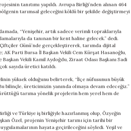
Önemli
ojesinin tanıtımı yapıldı. Avrupa Birliği’nden alınan 464
Adım
bölgenin tarımsal geleceğini köklü bir şekilde değiştirmeyi
için
lamada, “Yenişehir, artık sadece verimli topraklarıyla
amalarıyla da tanınan bir kent haline gelecek.” dedi.
iftçiler Günü’nde gerçekleştirerek, tarımda dijital
e; AK Parti Bursa İl Başkan Vekili Cem Kürşat Hasanoğlu,
e Başkan Vekili Kamil Aydoğdu, Ziraat Odası Başkanı Sadi
ok sayıda üretici katıldı.
linin yüksek olduğunu belirterek, “İlçe nüfusunun büyük
 Bu bilinçle, üreticimizin yanında olmaya devam edeceğiz.”
 yürüttüğü tarıma yönelik projelerin hem yerel hem de
liği ve Türkiye iş birliğiyle hazırlanmış olup, Özyeğin
aşkan Özel, projenin Yenişehir tarımı için tarihi bir
 uygulamalarının hayata geçirileceğini söyledi. Yeşil ve