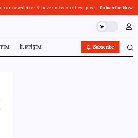
o our newsletter & never miss our best posts.
Subscribe Now!
TIM
İLETİŞİM
Subscribe
ı
SON YAZILAR
Beklenen veri geldi: Altın uçuşa geçti