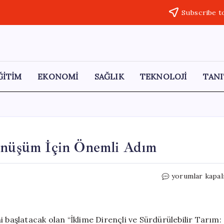
Subscribe t
ĞİTİM
EKONOMİ
SAĞLIK
TEKNOLOJİ
TANI
Dönüşüm İçin Önemli Adım
Yenişehir’de
yorumlar kapal
Tarımda
Dijital
Dönüşüm
İçin
 başlatacak olan “İklime Dirençli ve Sürdürülebilir Tarım: