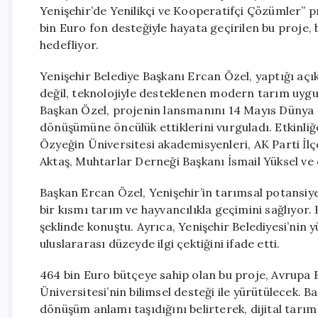
Yenişehir’de Yenilikçi ve Kooperatifçi Çözümler” pr
bin Euro fon desteğiyle hayata geçirilen bu proje, 
hedefliyor.
Yenişehir Belediye Başkanı Ercan Özel, yaptığı açık
değil, teknolojiyle desteklenen modern tarım uygul
Başkan Özel, projenin lansmanını 14 Mayıs Dünya Ç
dönüşümüne öncülük ettiklerini vurguladı. Etkinliğ
Özyeğin Üniversitesi akademisyenleri, AK Parti İlç
Aktaş, Muhtarlar Derneği Başkanı İsmail Yüksel ve ç
Başkan Ercan Özel, Yenişehir’in tarımsal potansiye
bir kısmı tarım ve hayvancılıkla geçimini sağlıyor.
şeklinde konuştu. Ayrıca, Yenişehir Belediyesi’nin
uluslararası düzeyde ilgi çektiğini ifade etti.
464 bin Euro bütçeye sahip olan bu proje, Avrupa Bir
Üniversitesi’nin bilimsel desteği ile yürütülecek. B
dönüşüm anlamı taşıdığını belirterek, dijital tarım