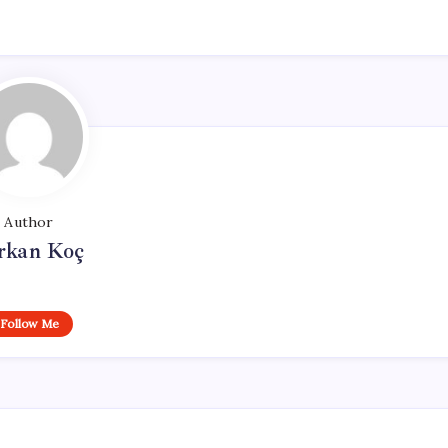
Author
rkan Koç
Follow Me