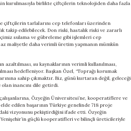
kurulmasıyla birlikte çiftçilerin teknolojiden daha fazla
te çiftçilerin tarlalarını cep telefonları üzerinden
 takip edilebilecek. Don riski, hastalık riski ve zararlı
tçimiz sulama ve gübreleme gibi işlemleri cep
a az maliyetle daha verimli üretim yapmanın mümkün
n azaltılması, su kaynaklarının verimli kullanılması,
rılması hedefleniyor. Başkan Özel, “Toprağı korumak
arınına sahip çıkmaktır. Biz, günü kurtaran değil, geleceği
 olan inancını dile getirdi.
alışanlarına, Özyeğin Üniversitesi’ne, kooperatiflere ve
 elde edilen başarının Türkiye genelinde 718 proje
daki vizyonunu pekiştirdiğini ifade etti. Özyeğin
işehir’in güçlü kooperatifleri ve bilinçli üreticileriyle