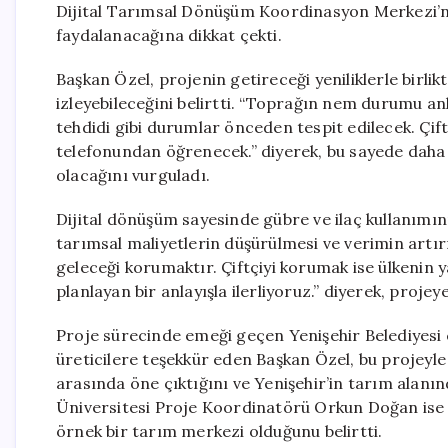
Dijital Tarımsal Dönüşüm Koordinasyon Merkezi’nin 
faydalanacağına dikkat çekti.
Başkan Özel, projenin getireceği yeniliklerle birlik
izleyebileceğini belirtti. “Toprağın nem durumu anlık
tehdidi gibi durumlar önceden tespit edilecek. Çif
telefonundan öğrenecek.” diyerek, bu sayede dah
olacağını vurguladı.
Dijital dönüşüm sayesinde gübre ve ilaç kullanımını
tarımsal maliyetlerin düşürülmesi ve verimin artı
geleceği korumaktır. Çiftçiyi korumak ise ülkenin y
planlayan bir anlayışla ilerliyoruz.” diyerek, projeye
Proje sürecinde emeği geçen Yenişehir Belediyesi ç
üreticilere teşekkür eden Başkan Özel, bu projeyle
arasında öne çıktığını ve Yenişehir’in tarım alanın
Üniversitesi Proje Koordinatörü Orkun Doğan ise Yen
örnek bir tarım merkezi olduğunu belirtti.