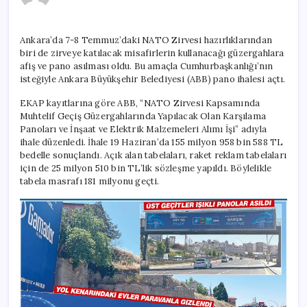
sök:
181
milyon
Ankara’da 7-8 Temmuz’daki NATO Zirvesi hazırlıklarından
TL
biri de zirveye katılacak misafirlerin kullanacağı güzergahlara
için
afiş ve pano asılması oldu. Bu amaçla Cumhurbaşkanlığı’nın
isteğiyle Ankara Büyükşehir Belediyesi (ABB) pano ihalesi açtı.
EKAP kayıtlarına göre ABB, “NATO Zirvesi Kapsamında
Muhtelif Geçiş Güzergahlarında Yapılacak Olan Karşılama
Panoları ve İnşaat ve Elektrik Malzemeleri Alımı İşi” adıyla
ihale düzenledi. İhale 19 Haziran’da 155 milyon 958 bin 588 TL
bedelle sonuçlandı. Açık alan tabelaları, raket reklam tabelaları
için de 25 milyon 510 bin TL’lik sözleşme yapıldı. Böylelikle
tabela masrafı 181 milyonu geçti.