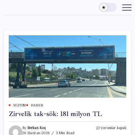
Skip
to
content
EĞITIM
HABER
Zirvelik tak-sök: 181 milyon TL
Zirvelik
By
Serkan Koç
yorumlar kapalı
tak-
26 Haziran 2026
3 Min Read