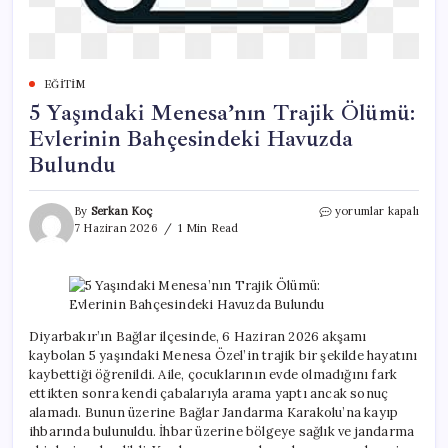
EĞITIM
5 Yaşındaki Menesa’nın Trajik Ölümü:
Evlerinin Bahçesindeki Havuzda
Bulundu
5
By
Serkan Koç
yorumlar kapalı
Yaşındaki
7 Haziran 2026
1 Min Read
Menesa’nın
Trajik
Ölümü:
Evlerinin
Bahçesindeki
Havuzda
Diyarbakır’ın Bağlar ilçesinde, 6 Haziran 2026 akşamı
Bulundu
kaybolan 5 yaşındaki Menesa Özel’in trajik bir şekilde hayatını
için
kaybettiği öğrenildi. Aile, çocuklarının evde olmadığını fark
ettikten sonra kendi çabalarıyla arama yaptı ancak sonuç
alamadı. Bunun üzerine Bağlar Jandarma Karakolu’na kayıp
ihbarında bulunuldu. İhbar üzerine bölgeye sağlık ve jandarma