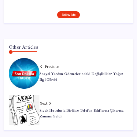
Follow Me
Other Articles
Previous
Sosyal Yardım Ödemelerindeki Değişiklikler Yoğun
İlgi Gördü
Next
Sıcak Havalarla Birlikte Telefon Kılıflarını Çıkarma
Zamanı Geldi