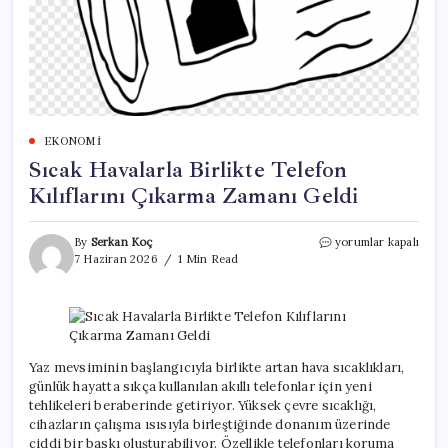
EKONOMI
Sıcak Havalarla Birlikte Telefon
Kılıflarını Çıkarma Zamanı Geldi
Sıcak
By
Serkan Koç
yorumlar kapalı
Havalarla
7 Haziran 2026
1 Min Read
Birlikte
Telefon
Kılıflarını
Çıkarma
Zamanı
Geldi
Yaz mevsiminin başlangıcıyla birlikte artan hava sıcaklıkları,
için
günlük hayatta sıkça kullanılan akıllı telefonlar için yeni
tehlikeleri beraberinde getiriyor. Yüksek çevre sıcaklığı,
cihazların çalışma ısısıyla birleştiğinde donanım üzerinde
ciddi bir baskı oluşturabiliyor. Özellikle telefonları koruma