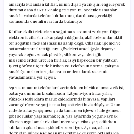
amacıyla kullanılan kılıflar, ısının dışarıya çıkışını engelleyerek
durumu daha da kritik hale getiriyor. Bu nedenle uzmanlar,
sıcak havalarda telefon kılıflarının çıkarılması gerektiği
konusunda önemli uyarılarda bulunuyor.
Kılıflar, akıllı telefonların soğutma sistemini zorluyor. Diğer
elektronik cihazlarla karşılaştırıldığında, akıllı telefonlar aktif
bir soğutma mekanizmasına sahip değil. Cihazlar, işlemci ve
bataryalarının ürettiği ısıyı gövdeleri aracılığıyla dışarıya
yayarak soğur. Ancak plastik, silikon veya deri gibi
malzemelerden üretilen kılıflar, ısıyı hapseden bir yalıtkan
işlevi görüyor. İçeride biriken ısı, telefonun normal çalışma
sıcaklığının üzerine çıkmasına neden olarak sistemin
yavaşlamasına yol açıyor.
Aşırı ısınmanın telefonlar üzerindeki en büyük olumsuz etkisi,
batarya ömrünün kısalmasıdır. Lityum-iyon bataryalar,
yüksek sıcaklıklara maruz kaldıklarında kimyasal yapıları
zarar görüyor ve şarj tutma kapasiteleri hızla düşüyor. Uzun
vadede batarya şişmesi ya da tamamen işlevsiz hale gelmesi
gibi sorunlar yaşamamak için, yaz aylarında yoğun kaynak
tüketen uygulamalar kullanılırken veya cihaz şarj edilirken
kılıfların çıkarılması şiddetle öneriliyor. Ayrıca, cihazı
doğrudan güneş ışığından uzak tutmak ve serin ortamlarda